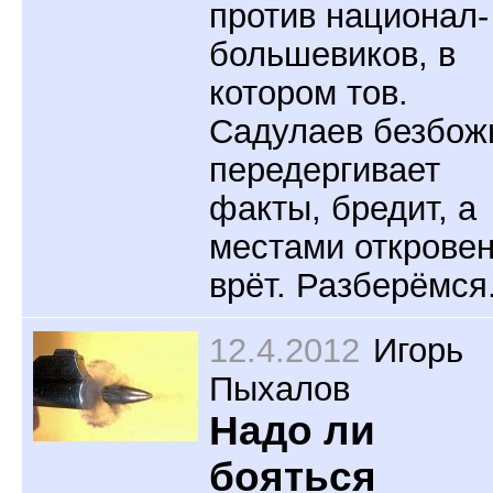
против национал-
большевиков, в
котором тов.
Садулаев безбож
передергивает
факты, бредит, а
местами открове
врёт. Разберёмся
12.4.2012
Игорь
Пыхалов
Надо ли
бояться