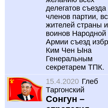
делегатов съезда
членов партии, в
жителей страны и
воинов Народной
Армии съезд изб
Ким Чен Ына
Генеральным
секретарем ТПК.
15.4.2020
Глеб
Таргонский
Сонгун –