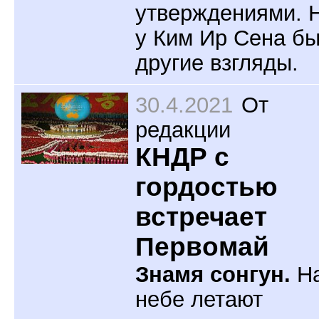
утверждениями. 
у Ким Ир Сена б
другие взгляды.
30.4.2021
От
редакции
КНДР с
гордостью
встречает
Первомай
Знамя сонгун.
Н
небе летают