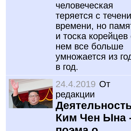
человеческая
теряется с течен
времени, но памя
и тоска корейцев 
нем все больше
умножается из го
в год.
24.4.2019
От
редакции
Деятельност
Ким Чен Ына 
поэма о