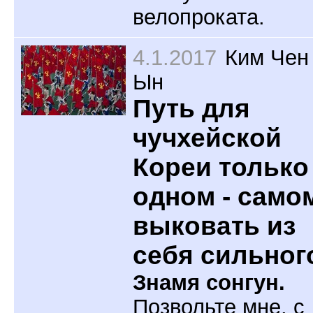
велопроката.
4.1.2017
Ким Чен
Ын
Путь для
чучхейской
Кореи только
одном - само
выковать из
себя сильног
Знамя сонгун.
Позвольте мне, с