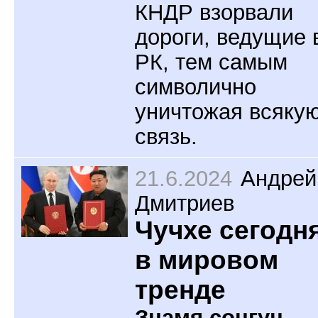
КНДР взорвали
дороги, ведущие 
РК, тем самым
символично
уничтожая всяку
связь.
21.6.2024
Андрей
Дмитриев
Чучхе сегодня
в мировом
тренде
Знамя сонгун.