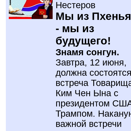
Нестеров
Мы из Пхень
- мы из
будущего!
Знамя сонгун.
Завтра, 12 июня,
должна состоятс
встреча Товарищ
Ким Чен Ына с
президентом СШ
Трампом. Накану
важной встречи