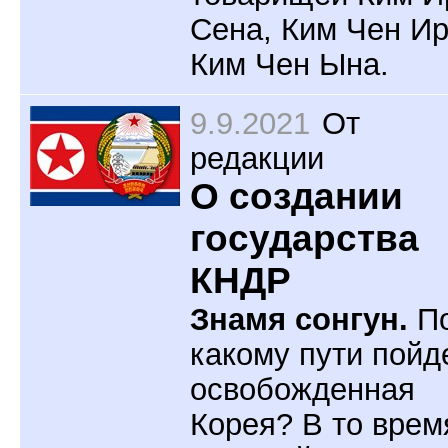
Сена, Ким Чен Ир
Ким Чен Ына.
9.9.2021
От
редакции
О создании
государства
КНДР
Знамя сонгун.
П
какому пути пойд
освобожденная
Корея? В то врем