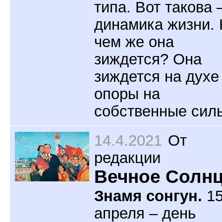
типа. Вот такова 
динамика жизни.
чем же она
зиждется? Она
зиждется на духе
опоры на
собственные сил
14.4.2021
От
редакции
Вечное Солн
Знамя сонгун.
1
апреля – день