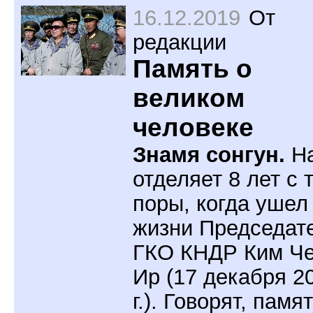
16.12.2019
От
редакции
Память о
великом
человеке
Знамя сонгун.
Н
отделяет 8 лет с 
поры, когда ушел
жизни Председат
ГКО КНДР Ким Ч
Ир (17 декабря 2
г.). Говорят, памя