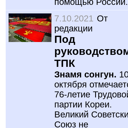
помощью России.
7.10.2021
От
редакции
Под
руководство
ТПК
Знамя сонгун.
1
октября отмечает
76-летие Трудово
партии Кореи.
Великий Советск
Союз не