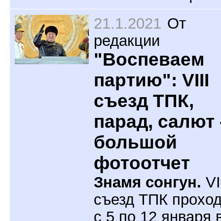
21.1.2021
От
редакции
"Воспеваем
партию": VIII
съезд ТПК,
парад, салют 
большой
фотоотчет
Знамя сонгун.
VI
съезд ТПК прохо
с 5 по 12 января 