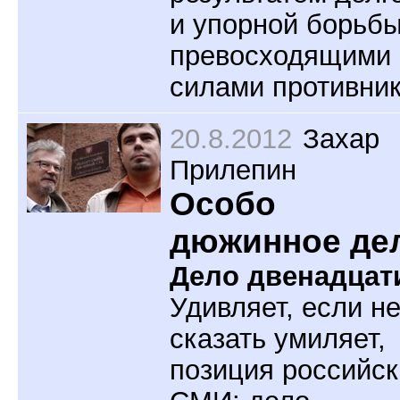
и упорной борьбы
превосходящими
силами противник
20.8.2012
Захар
Прилепин
Особо
дюжинное де
Дело двенадцат
Удивляет, если н
сказать умиляет,
позиция российск