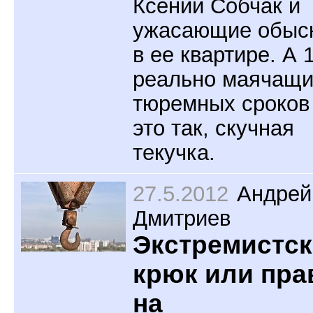
Ксении Собчак и
ужасающие обыс
в ее квартире. А 
реально маячащи
тюремных сроко
это так, скучная
текучка.
27.5.2012
Андрей
Дмитриев
Экстремистс
крюк или пра
на