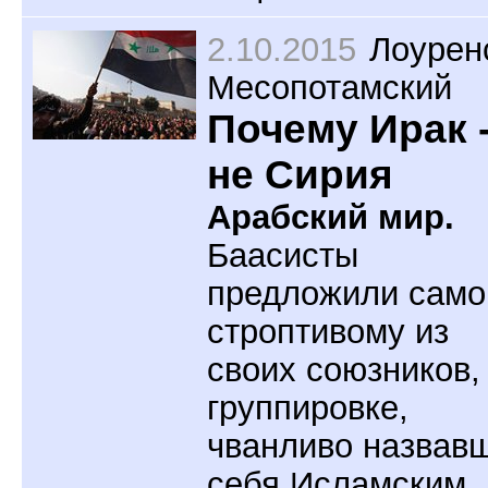
2.10.2015
Лоурен
Месопотамский
Почему Ирак 
не Сирия
Арабский мир.
Баасисты
предложили сам
строптивому из
своих союзников,
группировке,
чванливо назвав
себя Исламским