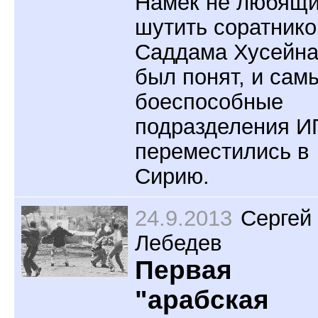
Намёк не любящ
шутить соратнико
Саддама Хусейн
был понят, и сам
боеспособные
подразделения И
переместились в
Сирию.
24.9.2013
Сергей
Лебедев
Первая
"арабская