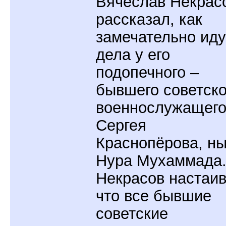
Вячеслав Некрас
рассказал, как
замечательно иду
дела у его
подопечного –
бывшего советско
военнослужащег
Сергея
Краснопёрова, н
Нура Мухаммада
Некрасов настаив
что все бывшие
советские