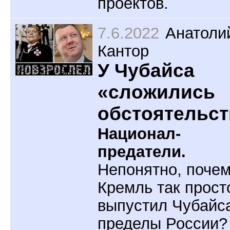
проектов.
7.6.2022
Анатоли
Кантор
У Чубайса
«сложились
обстоятельст
Национал-
предатели.
Непонятно, поче
Кремль так прост
выпустил Чубайса
пределы России?