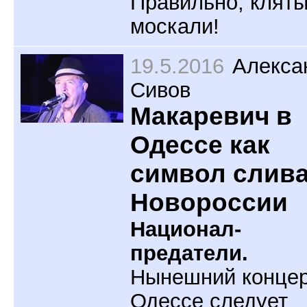
Правильно, клят
москали!
19.5.2016
Алекса
Сивов
Макаревич в
Одессе как
символ слив
Новороссии
Национал-
предатели.
Нынешний концер
Одессе следует