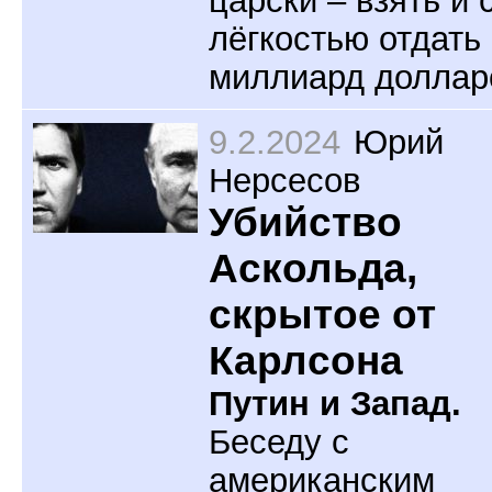
царски – взять и 
лёгкостью отдать
миллиард доллар
9.2.2024
Юрий
Нерсесов
Убийство
Аскольда,
скрытое от
Карлсона
Путин и Запад.
Беседу с
американским