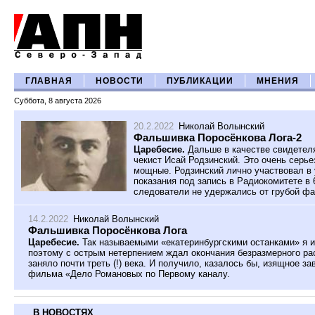
ГЛАВНАЯ
НОВОСТИ
ПУБЛИКАЦИИ
МНЕНИЯ
Суббота, 8 августа 2026
20.2.2022
Николай Волынский
Фальшивка Поросёнкова Лога-2
Царебесие.
Дальше в качестве свидетел
чекист Исай Родзинский. Это очень серье
мощные. Родзинский лично участвовал в 
показания под запись в Радиокомитете в 
следователи не удержались от грубой ф
14.2.2022
Николай Волынский
Фальшивка Поросёнкова Лога
Царебесие.
Так называемыми «екатеринбургскими останками» я и
поэтому с острым нетерпением ждал окончания безразмерного ра
заняло почти треть (!) века. И получило, казалось бы, изящное з
фильма «Дело Романовых по Первому каналу.
В НОВОСТЯХ