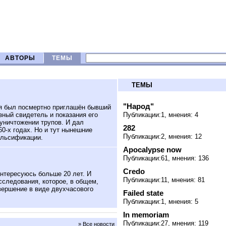
АВТОРЫ
ТЕМЫ
ТЕМЫ
"Народ"
я был посмертно приглашён бывший
зный свидетель и показания его
Публикации:1, мнения: 4
уничтожении трупов. И дал
282
60-х годах. Но и тут нынешние
Публикации:2, мнения: 12
альсификации.
Apocalypse now
Публикации:61, мнения: 136
Credo
нтересуюсь больше 20 лет. И
Публикации:11, мнения: 81
сследования, которое, в общем,
авершение в виде двухчасового
Failed state
Публикации:1, мнения: 5
In memoriam
Публикации:27, мнения: 119
» Все новости