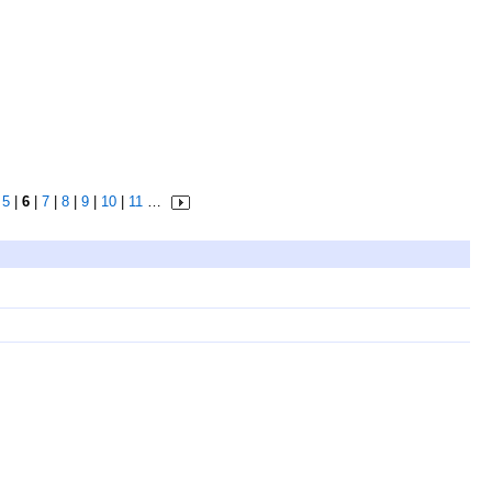
|
5
|
6
|
7
|
8
|
9
|
10
|
11
…