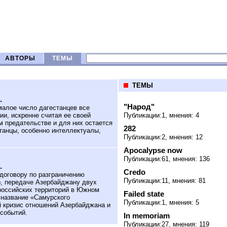
АВТОРЫ
ТЕМЫ
ТЕМЫ
.
"Народ"
алое число дагестанцев все
ии, искренне считая ее своей
Публикации:1, мнения: 4
 предательстве и для них остается
282
танцы, особенно интеллектуалы,
Публикации:2, мнения: 12
Apocalypse now
Публикации:61, мнения: 136
.
Credo
договору по разграничению
Публикации:11, мнения: 81
р, передаче Азербайджану двух
 российских территорий в Южном
Failed state
 название «Самурского
Публикации:1, мнения: 5
 кризис отношений Азербайджана и
 событий.
In memoriam
Публикации:27, мнения: 119