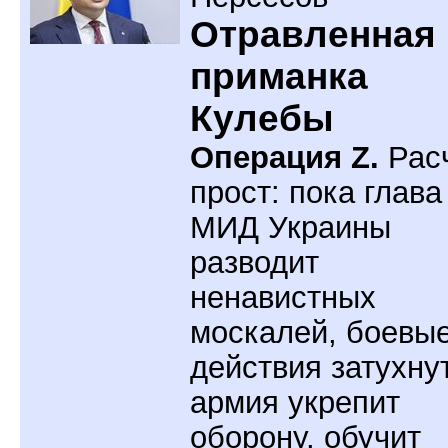
Отравленная
приманка
Кулебы
Операция Z.
Рас
прост: пока глава
МИД Украины
разводит
ненавистных
москалей, боевы
действия затухнут
армия укрепит
оборону, обучит