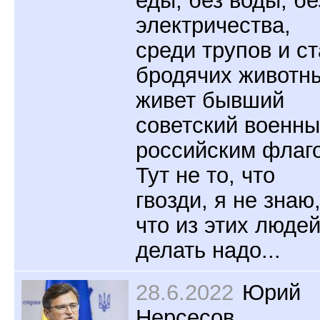
еды, без воды, бе
электричества,
среди трупов и с
бродячих животн
живет бывший
советский военны
российским флаг
Тут не то, что
гвозди, я не знаю
что из этих люде
делать надо...
28.6.2022
Юрий
Нерсесов