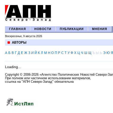
ГЛАВНАЯ
НОВОСТИ
ПУБЛИКАЦИИ
МНЕНИЯ
Воскресенье, 9 августа 2026
АВТОРЫ
А
Б
В
Г
Д
Е
Ж
З
И
Й
К
Л
М
Н
О
П
Р
С
Т
У
Ф
Х
Ц
Ч
Ш
Щ
Ъ
Ы
Ь
Э
Ю
Я
Loading...
Copyright
©
2006-2026 «Агентство Политических Новостей Северо-За
При полном или частичном использовании материалов,
ссылка на "АПН Северо-Запад" обязательна