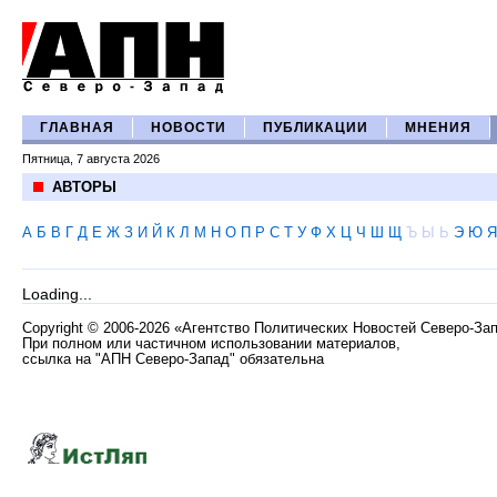
ГЛАВНАЯ
НОВОСТИ
ПУБЛИКАЦИИ
МНЕНИЯ
Пятница, 7 августа 2026
АВТОРЫ
А
Б
В
Г
Д
Е
Ж
З
И
Й
К
Л
М
Н
О
П
Р
С
Т
У
Ф
Х
Ц
Ч
Ш
Щ
Ъ
Ы
Ь
Э
Ю
Я
Loading...
Copyright
©
2006-2026 «Агентство Политических Новостей Северо-За
При полном или частичном использовании материалов,
ссылка на "АПН Северо-Запад" обязательна