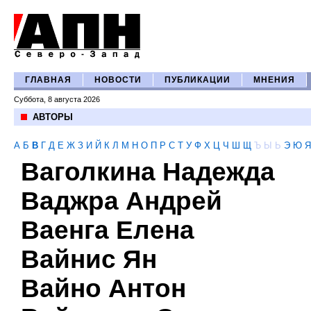
ГЛАВНАЯ
НОВОСТИ
ПУБЛИКАЦИИ
МНЕНИЯ
Суббота, 8 августа 2026
АВТОРЫ
А
Б
В
Г
Д
Е
Ж
З
И
Й
К
Л
М
Н
О
П
Р
С
Т
У
Ф
Х
Ц
Ч
Ш
Щ
Ъ
Ы
Ь
Э
Ю
Я
Ваголкина Надежда
Ваджра Андрей
Ваенга Елена
Вайнис Ян
Вайно Антон