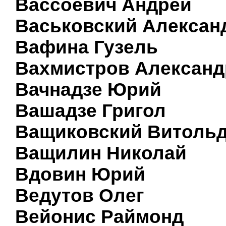
Вассоевич Андрей
Васьковский Алексан
Вафина Гузель
Вахмистров Александ
Вачнадзе Юрий
Вашадзе Григол
Ващиковский Витоль
Ващилин Николай
Вдовин Юрий
Ведутов Олег
Вейонис Раймонд