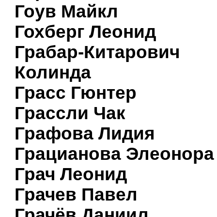
Гоув Майкл
Гохберг Леонид
Грабар-Китарович
Колинда
Грасс Гюнтер
Грассли Чак
Графова Лидия
Грацианова Элеонора
Грач Леонид
Грачев Павел
Грачёв Даниил