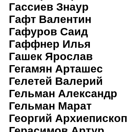
Гассиев Знаур
Гафт Валентин
Гафуров Саид
Гаффнер Илья
Гашек Ярослав
Гегамян Арташес
Гелетей Валерий
Гельман Александр
Гельман Марат
Георгий Архиепископ
Герасимов Артур