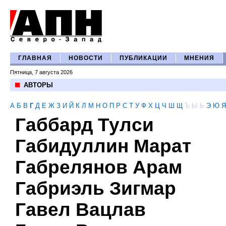
ГЛАВНАЯ
НОВОСТИ
ПУБЛИКАЦИИ
МНЕНИЯ
Пятница, 7 августа 2026
АВТОРЫ
А
Б
В
Г
Д
Е
Ж
З
И
Й
К
Л
М
Н
О
П
Р
С
Т
У
Ф
Х
Ц
Ч
Ш
Щ
Ъ
Ы
Ь
Э
Ю
Я
Габбард Тулси
Габидуллин Марат
Габрелянов Арам
Габриэль Зигмар
Гавел Вацлав