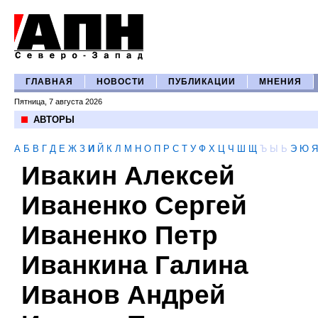
ГЛАВНАЯ
НОВОСТИ
ПУБЛИКАЦИИ
МНЕНИЯ
Пятница, 7 августа 2026
АВТОРЫ
А
Б
В
Г
Д
Е
Ж
З
И
Й
К
Л
М
Н
О
П
Р
С
Т
У
Ф
Х
Ц
Ч
Ш
Щ
Ъ
Ы
Ь
Э
Ю
Я
Ивакин Алексей
Иваненко Сергей
Иваненко Петр
Иванкина Галина
Иванов Андрей