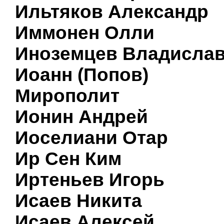
Ильтяков Александр
Иммонен Олли
Иноземцев Владисла
Иоанн (Попов)
Мирополит
Ионин Андрей
Иоселиани Отар
Ир Сен Ким
Иртеньев Игорь
Исаев Никита
Исаев Алексей