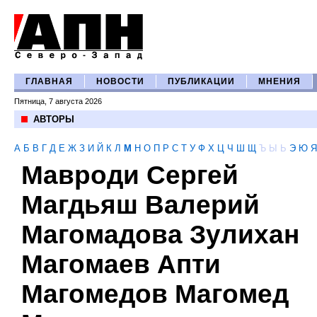
ГЛАВНАЯ
НОВОСТИ
ПУБЛИКАЦИИ
МНЕНИЯ
Пятница, 7 августа 2026
АВТОРЫ
А
Б
В
Г
Д
Е
Ж
З
И
Й
К
Л
М
Н
О
П
Р
С
Т
У
Ф
Х
Ц
Ч
Ш
Щ
Ъ
Ы
Ь
Э
Ю
Я
Мавроди Сергей
Магдьяш Валерий
Магомадова Зулихан
Магомаев Апти
Магомедов Магомед