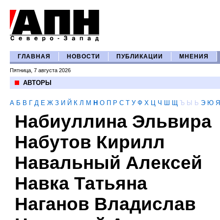
ГЛАВНАЯ
НОВОСТИ
ПУБЛИКАЦИИ
МНЕНИЯ
Пятница, 7 августа 2026
АВТОРЫ
А
Б
В
Г
Д
Е
Ж
З
И
Й
К
Л
М
Н
О
П
Р
С
Т
У
Ф
Х
Ц
Ч
Ш
Щ
Ъ
Ы
Ь
Э
Ю
Я
Набиуллина Эльвира
Набутов Кирилл
Навальный Алексей
Навка Татьяна
Наганов Владислав