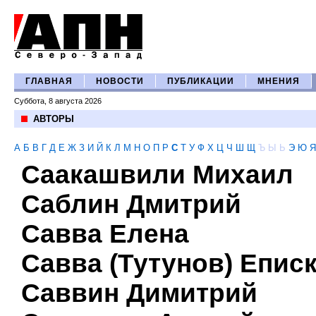
ГЛАВНАЯ
НОВОСТИ
ПУБЛИКАЦИИ
МНЕНИЯ
Суббота, 8 августа 2026
АВТОРЫ
А
Б
В
Г
Д
Е
Ж
З
И
Й
К
Л
М
Н
О
П
Р
С
Т
У
Ф
Х
Ц
Ч
Ш
Щ
Ъ
Ы
Ь
Э
Ю
Я
Саакашвили Михаил
Саблин Дмитрий
Савва Елена
Савва (Тутунов) Епис
Саввин Димитрий