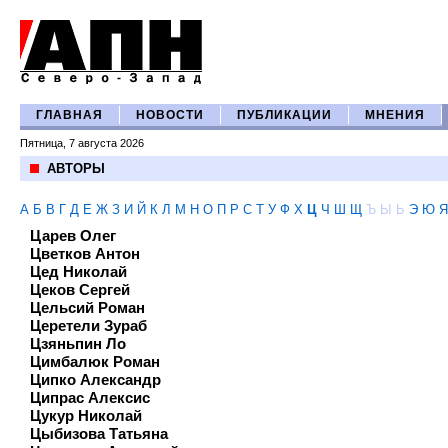
ГЛАВНАЯ
НОВОСТИ
ПУБЛИКАЦИИ
МНЕНИЯ
Пятница, 7 августа 2026
АВТОРЫ
А
Б
В
Г
Д
Е
Ж
З
И
Й
К
Л
М
Н
О
П
Р
С
Т
У
Ф
Х
Ц
Ч
Ш
Щ
Ъ
Ы
Ь
Э
Ю
Я
Царев Олег
Цветков Антон
Цед Николай
Цеков Сергей
Цельсий Роман
Церетели Зураб
Цзяньпин Ло
Цимбалюк Роман
Ципко Александр
Ципрас Алексис
Цукур Николай
Цыбизова Татьяна