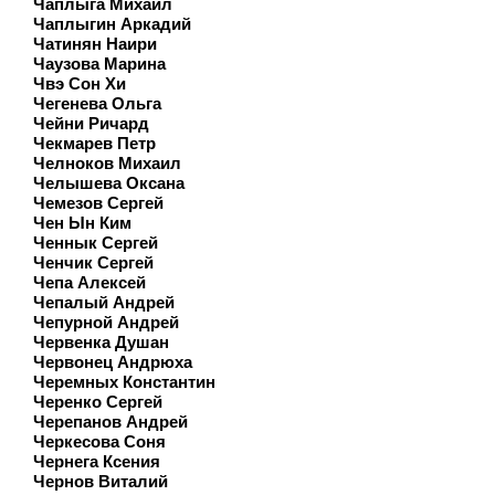
Чаплыга Михаил
Чаплыгин Аркадий
Чатинян Наири
Чаузова Марина
Чвэ Сон Хи
Чегенева Ольга
Чейни Ричард
Чекмарев Петр
Челноков Михаил
Челышева Оксана
Чемезов Сергей
Чен Ын Ким
Ченнык Сергей
Ченчик Сергей
Чепа Алексей
Чепалый Андрей
Чепурной Андрей
Червенка Душан
Червонец Андрюха
Черемных Константин
Черенко Сергей
Черепанов Андрей
Черкесова Соня
Чернега Ксения
Чернов Виталий