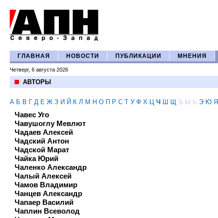
ГЛАВНАЯ
НОВОСТИ
ПУБЛИКАЦИИ
МНЕНИЯ
Четверг, 6 августа 2026
АВТОРЫ
А
Б
В
Г
Д
Е
Ж
З
И
Й
К
Л
М
Н
О
П
Р
С
Т
У
Ф
Х
Ц
Ч
Ш
Щ
Ъ
Ы
Ь
Э
Ю
Я
Чавес Уго
Чавушоглу Мевлют
Чадаев Алексей
Чадский Антон
Чадской Марат
Чайка Юрий
Чаленко Александр
Чалый Алексей
Чамов Владимир
Чанцев Александр
Чапаер Василий
Чаплин Всеволод