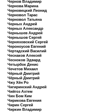
Чернов Владимир
Чернова Марина
Черновецкий Леонид
Черновол Тарас
Черновол Татьяна
Черных Андрей
Черных Александр
Чернышев Андрей
Чернышов Сергей
Черняховский Сергей
Чероноусов Евгений
Чертадский Василий
Чеснаков Алексей
Чесноков Эдвард
Четырбок Денис
Чечетов Михаил
Чёрный Дмитрий
Чёрный Дмитрий
Чжу Хён Ро
Чигиринский Андрей
Чийгоз Ахтем
Чин Бом Ким
Чирикова Евгения
Чирин Сергей
Чиркин Владимир