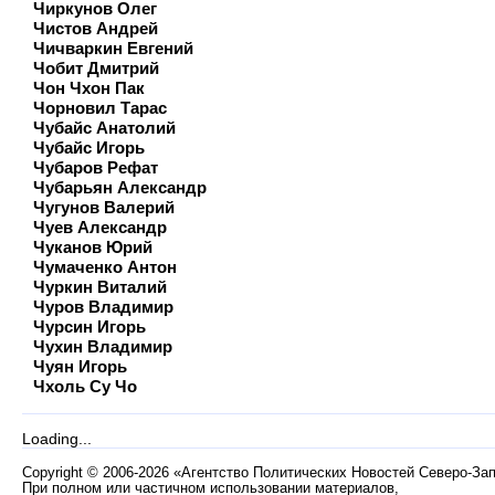
Чиркунов Олег
Чистов Андрей
Чичваркин Евгений
Чобит Дмитрий
Чон Чхон Пак
Чорновил Тарас
Чубайс Анатолий
Чубайс Игорь
Чубаров Рефат
Чубарьян Александр
Чугунов Валерий
Чуев Александр
Чуканов Юрий
Чумаченко Антон
Чуркин Виталий
Чуров Владимир
Чурсин Игорь
Чухин Владимир
Чуян Игорь
Чхоль Су Чо
Loading...
Copyright
©
2006-2026 «Агентство Политических Новостей Северо-За
При полном или частичном использовании материалов,