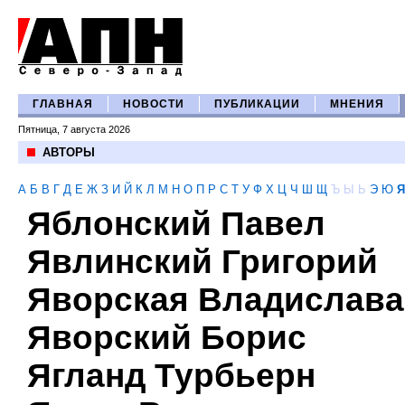
ГЛАВНАЯ
НОВОСТИ
ПУБЛИКАЦИИ
МНЕНИЯ
Пятница, 7 августа 2026
АВТОРЫ
А
Б
В
Г
Д
Е
Ж
З
И
Й
К
Л
М
Н
О
П
Р
С
Т
У
Ф
Х
Ц
Ч
Ш
Щ
Ъ
Ы
Ь
Э
Ю
Я
Яблонский Павел
Явлинский Григорий
Яворская Владислава
Яворский Борис
Ягланд Турбьерн