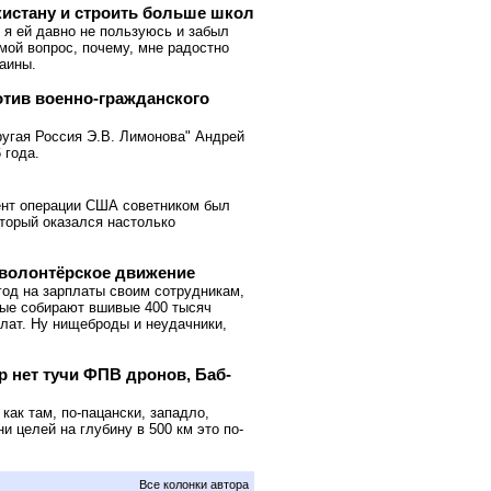
истану и строить больше школ
 я ей давно не пользуюсь и забыл
 мой вопрос, почему, мне радостно
раины.
ротив военно-гражданского
ругая Россия Э.В. Лимонова" Андрей
 года.
ент операции США советником был
оторый оказался настолько
 волонтёрское движение
год на зарплаты своим сотрудникам,
орые собирают вшивые 400 тысяч
плат. Ну нищеброды и неудачники,
р нет тучи ФПВ дронов, Баб-
как там, по-пацански, западло,
и целей на глубину в 500 км это по-
Все колонки автора