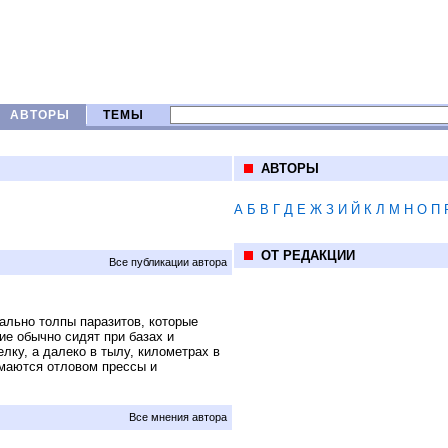
АВТОРЫ
ТЕМЫ
АВТОРЫ
А
Б
В
Г
Д
Е
Ж
З
И
Й
К
Л
М
Н
О
П
ОТ РЕДАКЦИИ
Все публикации автора
льно толпы паразитов, которые
ие обычно сидят при базах и
елку, а далеко в тылу, километрах в
имаются отловом прессы и
Все мнения автора