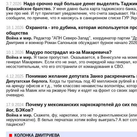
Надо срочно ещё больше денег выделять Таджик
3.7.2026
Евразийское братство.
У меня давно была карта таджикского банка,
уже про неё. И тут прилетает уведомление, что счета закрывают. На
сообщили, по причине, что я нахожусь в санкционном списке ГУР Ук
Охранота - это дубина, которая используется п
18.1.2026
общества
Война и мир.
Редактор "АПН Северо-Запад", координатор партии "Д
Дмитриев и военкор Роман Сапоньков обсуждают бурное начало 2026
Мадуро пострадал из-за Макаревича?
10.1.2026
Война и мир.
Я такое пропустил. Оказывается, в Венесуэле на мом
генерал Макаревич. Если кто не знал, это очередной наш генерал, к
несостоятельным, что его отстранили от командования в СВО.
Понимаю желание депутата Занко расхреначить
4.12.2025
Депутатская берлога.
Когда ты тратишь под 40 миллионов рублей в 
на аренду офисов и т.д., тебе классово ненавистны волонтёры, кот
рублей на Мавик или на ржавую Ниву и ездят на фронт со своих зар
очевидно.
Почему у мексиканских наркокартелей до сих по
17.9.2024
йог, БЭКов?
Война и мир.
Скажете, фу, наркотики, это не по-джентльменски (или 
нерукопожатно). В белых перчатках хотим войну выиграть? А вот сотн
пацански?
КОЛОНКА ДМИТРИЕВА