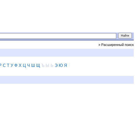
» Расширенный поиск
Р
С
Т
У
Ф
Х
Ц
Ч
Ш
Щ
Ъ
Ы
Ь
Э
Ю
Я