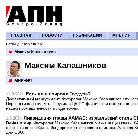
ГЛАВНАЯ
НОВОСТИ
ПУБЛИКАЦИИ
МНЕНИЯ
Пятница, 7 августа 2026
Максим Калашников
Максим Калашников
МНЕНИЯ
Есть ли в природе Госдура?
12.8.2024
Дефективный менеджмент.
Футуролог Максим Калашников слушает
Переслегина о том, что Госдума и ЦБ РФ фактически выступили посо
нашей промышленности в ходе войны.
Ликвидация главы ХАМАС: израильский стиль 
1.8.2024
Война и мир.
Футуролог Максим Калашников о ликвидации главы Х
схожести ее с гибелью бандеровского зернового олигарха Алексея 
для СВО.