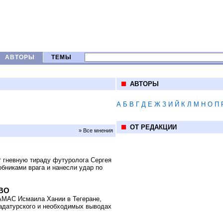
АВТОРЫ
ТЕМЫ
АВТОРЫ
А
Б
В
Г
Д
Е
Ж
З
И
Й
К
Л
М
Н
О
П
ОТ РЕДАКЦИИ
» Все мнения
 гневную тираду футуролога Сергея
бниками врага и нанесли удар по
СВО
АМАС Исмаила Хании в Тегеране,
Вадатурского и необходимых выводах