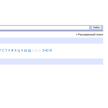
» Расширенный поиск
Р
С
Т
У
Ф
Х
Ц
Ч
Ш
Щ
Ъ
Ы
Ь
Э
Ю
Я