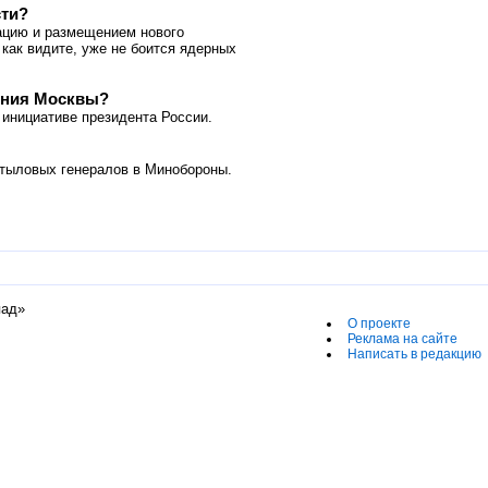
сти?
ацию и размещением нового
как видите, уже не боится ядерных
ения Москвы?
инициативе президента России.
тыловых генералов в Минобороны.
пад»
О проекте
Реклама на сайте
Написать в редакцию