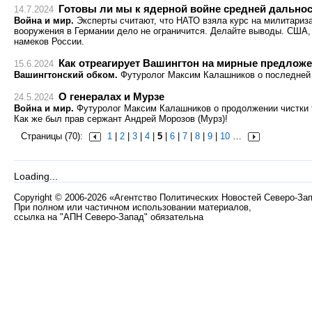
Готовы ли мы к ядерной войне средней дально
14.7.2024
Война и мир.
Эксперты считают, что НАТО взяла курс на милитариз
вооружения в Германии дело не ограничится. Делайте выводы. США, 
намеков России.
Как отреагирует Вашингтон на мирные предлож
15.6.2024
Вашингтонский обком.
Футуролог Максим Калашников о последней 
О генералах и Мурзе
24.5.2024
Война и мир.
Футуролог Максим Калашников о продолжении чистки 
Как же был прав сержант Андрей Морозов (Мурз)!
Страницы (70):
1
|
2
|
3
|
4
|
5
|
6
|
7
|
8
|
9
|
10
…
Loading...
Copyright
©
2006-2026 «Агентство Политических Новостей Северо-За
При полном или частичном использовании материалов,
ссылка на "АПН Северо-Запад" обязательна