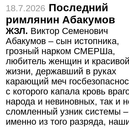
Последний
18.7.2026
римлянин Абакумов
ЖЗЛ.
Виктор Семенович
Абакумов – сын истопника,
грозный нарком СМЕРШа,
любитель женщин и красиво
жизни, державший в руках
карающий меч госбезопаснос
с которого капала кровь враг
народа и невиновных, так и н
сломленный узник системы –
именно из того разряда, наш