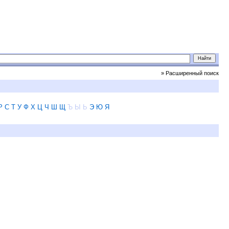
» Расширенный поиск
Р
С
Т
У
Ф
Х
Ц
Ч
Ш
Щ
Ъ
Ы
Ь
Э
Ю
Я