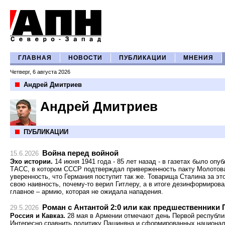
ГЛАВНАЯ
НОВОСТИ
ПУБЛИКАЦИИ
МНЕНИЯ
Четверг, 6 августа 2026
Андрей Дмитриев
Андрей Дмитриев
ПУБЛИКАЦИИ
Война перед войной
15.6.2026
Эхо истории.
14 июня 1941 года - 85 лет назад - в газетах было оп
ТАСС, в котором СССР подтверждал приверженность пакту Молотов
уверенность, что Германия поступит так же. Товарища Сталина за это
свою наивность, почему-то верил Гитлеру, а в итоге дезинформиров
главное – армию, которая не ожидала нападения.
Роман с Антантой 2:0 или как предшественники
29.5.2026
Россия и Кавказ.
28 мая в Армении отмечают день Первой республик
Интересно сравнить политику Пашиняна и сформированных национа