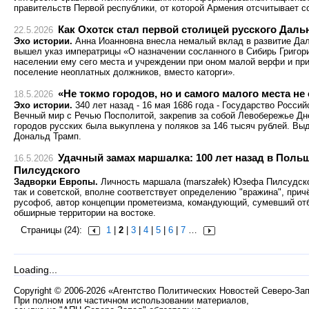
правительств Первой республики, от которой Армения отсчитывает с
Как Охотск стал первой столицей русского Даль
22.5.2026
Эхо истории.
Анна Иоанновна внесла немалый вклад в развитие Даль
вышел указ императрицы «О назначении сосланного в Сибирь Григор
населении ему сего места и учреждении при оном малой верфи и при
поселение неоплатных должников, вместо каторги».
«Не токмо городов, но и самого малого места не
18.5.2026
Эхо истории.
340 лет назад - 16 мая 1686 года - Государство Росси
Вечный мир с Речью Посполитой, закрепив за собой Левобережье Дне
городов русских была выкуплена у поляков за 146 тысяч рублей. Вы
Дональд Трамп.
Удачный замах маршалка: 100 лет назад в Поль
16.5.2026
Пилсудского
Задворки Европы.
Личность маршала (marszałek) Юзефа Пилсудског
так и советской, вполне соответствует определению "вражина", при
русофоб, автор концепции прометеизма, командующий, сумевший от
обширные территории на востоке.
Страницы (24):
1
|
2
|
3
|
4
|
5
|
6
|
7
…
Loading...
Copyright
©
2006-2026 «Агентство Политических Новостей Северо-За
При полном или частичном использовании материалов,