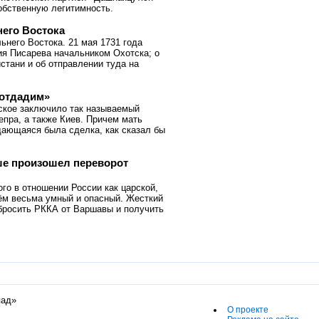
обственную легитимность.
него Востока
него Востока. 21 мая 1731 года
ия Писарева начальником Охотска; о
стани и об отправлении туда на
 отдадим»
йское заключило так называемый
пра, а также Киев. Причем мать
дающаяся была сделка, как сказал бы
ше произошел переворот
о в отношении России как царской,
чём весьма умный и опасный. Жесткий
бросить РККА от Варшавы и получить
пад»
О проекте