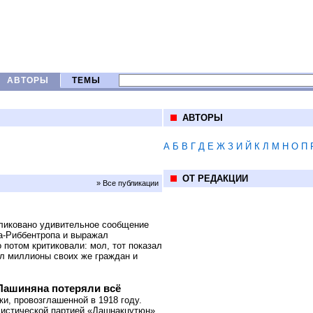
АВТОРЫ
ТЕМЫ
АВТОРЫ
А
Б
В
Г
Д
Е
Ж
З
И
Й
К
Л
М
Н
О
П
ОТ РЕДАКЦИИ
» Все публикации
убликовано удивительное сообщение
а-Риббентропа и выражал
 потом критиковали: мол, тот показал
ал миллионы своих же граждан и
 Пашиняна потеряли всё
и, провозглашенной в 1918 году.
листической партией «Дашнакцутюн»