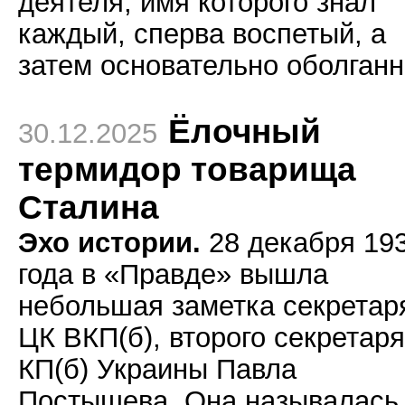
деятеля, имя которого знал
каждый, сперва воспетый, а
затем основательно оболганн
Ёлочный
30.12.2025
термидор товарища
Сталина
Эхо истории.
28 декабря 19
года в «Правде» вышла
небольшая заметка секретар
ЦК ВКП(б), второго секретар
КП(б) Украины Павла
Постышева. Она называлась