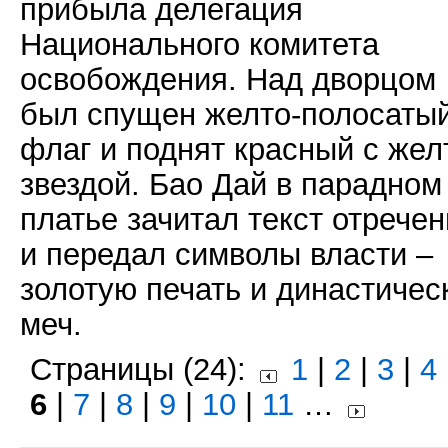
прибыла делегация
Национального комитета
освобождения. Над дворцом
был спущен желто-полосаты
флаг и поднят красный с жел
звездой. Бао Дай в парадном
платье зачитал текст отрече
и передал символы власти –
золотую печать и династичес
меч.
Страницы (24):
1
|
2
|
3
|
4
6
|
7
|
8
|
9
|
10
|
11
…