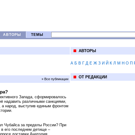
АВТОРЫ
ТЕМЫ
АВТОРЫ
А
Б
В
Г
Д
Е
Ж
З
И
Й
К
Л
М
Н
О
П
ОТ РЕДАКЦИИ
» Все публикации
ура?
лективного Запада, сформировалось
неё надавить различными санкциями,
, а народ, выступив единым фронтом
стории.
ил Чубайса за пределы России? При
х в его последнем детище –
опросе доставки Анатолия