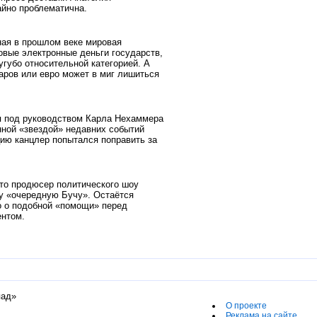
айно проблематична.
ная в прошлом веке мировая
овые электронные деньги государств,
губо относительной категорией. А
аров или евро может в миг лишиться
я под руководством Карла Нехаммера
нной «звездой» недавних событий
цию канцлер попытался поправить за
что продюсер политического шоу
у «очередную Бучу». Остаётся
го о подобной «помощи» перед
ентом.
пад»
О проекте
Реклама на сайте