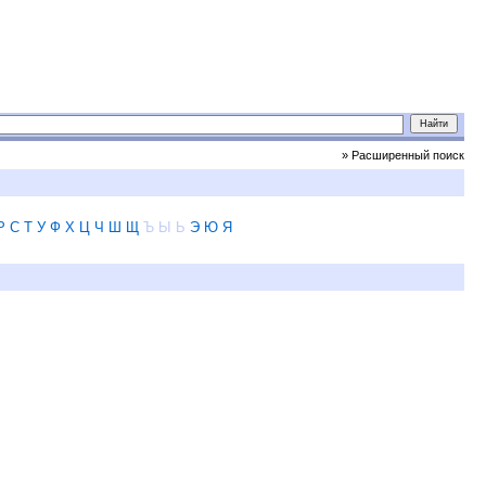
» Расширенный поиск
Р
С
Т
У
Ф
Х
Ц
Ч
Ш
Щ
Ъ
Ы
Ь
Э
Ю
Я