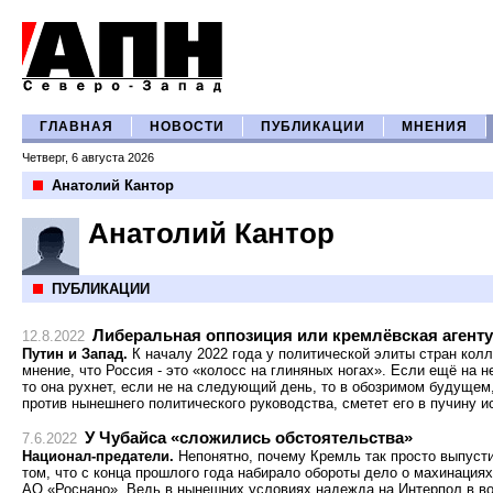
ГЛАВНАЯ
НОВОСТИ
ПУБЛИКАЦИИ
МНЕНИЯ
Четверг, 6 августа 2026
Анатолий Кантор
Анатолий Кантор
ПУБЛИКАЦИИ
Либеральная оппозиция или кремлёвская агент
12.8.2022
Путин и Запад.
К началу 2022 года у политической элиты стран кол
мнение, что Россия - это «колосс на глиняных ногах». Если ещё на 
то она рухнет, если не на следующий день, то в обозримом будущем
против нынешнего политического руководства, сметет его в пучину и
У Чубайса «сложились обстоятельства»
7.6.2022
Национал-предатели.
Непонятно, почему Кремль так просто выпуст
том, что с конца прошлого года набирало обороты дело о махинация
АО «Роснано». Ведь в нынешних условиях надежда на Интерпол в в