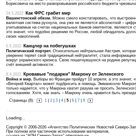
Борисовича на место разворовывания российского бюджета чрезвыч
Как ФРС грабит мир
24.5.2022
Вашингтонский обком.
Можно смело констатировать, что выстроен
валютная система рухнула, она уже не является абсолютной – цифр
учитываемые на счетах национальных банков-эмитентов, являются су
это значит, что подобно решению по России, любой обладатель долл
своих накоплений.
Канцлер на побегушках
5.5.2022
Политический портрет.
Относительно нейтральная Австрия, котора
уверенно теряет свой традиционный нейтралитет, стала информацио
вокруг украинского кризиса. Свою пошатнувшуюся на родине репута
счёт внешней активности.
Кровавые "подарки" Макрону от Зеленского
8.4.2022
Война и мир.
Выборы во Франции пройдут 10 апреля, а это значит, 
«Вечiрнiй Квартал» может подбросить в помощь Эмманюэлю Макрон
только надеется, что у Макрона хватит разума не просить Зеленско
голосванием. Хотя, как знать – Макрону очень нравится быть презид
Страницы (8):
1
|
2
|
3
|
4
|
5
|
6
|
7
|
8
Loading...
Copyright
©
2006-2026 «Агентство Политических Новостей Северо-За
При полном или частичном использовании материалов,
ссылка на "АПН Северо-Запад" обязательна