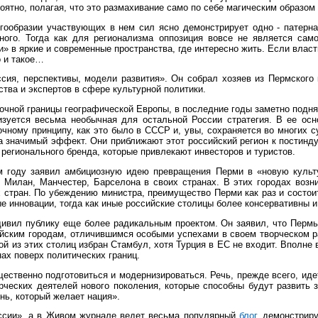
ятно, полагая, что это размахивание само по себе магическим образом
гообразии участвующих в нем сил ясно демонстрирует одно - патернал
ого. Тогда как для регионализма оппозиция вовсе не является само
» в яркие и современные пространства, где интересно жить. Если власть
о и такое…
я, перспективы, модели развития». Он собрал хозяев из Пермского к
ства и экспертов в сфере культурной политики.
очной границы географической Европы, в последние годы заметно поднял
лизуется весьма необычная для остальной России стратегия. В ее ос
очному принципу, как это было в СССР и, увы, сохраняется во многих 
 значимый эффект. Они приближают этот российский регион к постинду
 регионального бренда, которые привлекают инвесторов и туристов.
 году заявил амбициозную идею превращения Перми в «новую культур
 Милан, Манчестер, Барселона в своих странах. В этих городах возн
 стран. По убеждению министра, преимущество Перми как раз и состои
е инновации, тогда как иные российские столицы более консервативны
вил публику еще более радикальным проектом. Он заявил, что Пермь г
йским городам, отличившимся особыми успехами в своем творческом ра
дной из этих столиц избран Стамбул, хотя Турция в ЕС не входит. Вполн
ах поверх политических границ.
ественно подготовиться и модернизироваться. Речь, прежде всего, идет
рческих деятелей нового поколения, которые способны будут развить 
нь, который желает нация».
оссии», а в Живом журнале ведет весьма популярный
блог
, демонстрир