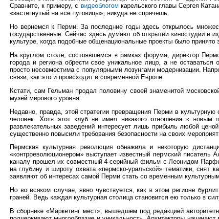
Сравните, к примеру, с
видеоблогом
карельского главы Сергея Катан
«застегнутый на все пуговицы», никуда не спрячешь.
Но вернемся к Перми. За последние годы здесь открылось множест
государственные. Сейчас здесь думают об открытии киностудии и из
культуре, когда подобные общенациональные проекты было принято за
На круглом столе, состоявшемся в рамках форума, директор Пермс
города и региона обрести свое уникальное лицо, а не оставаться
просто несовместима с популярными лозунгами модернизации. Напро
связи, как это и происходит в современной Европе.
Кстати, сам Гельман продал половину своей знаменитой московской
музей мирового уровня.
Недавно, правда, этой стратегии превращения Перми в культурную
человек. Хотя этот клуб не имел никакого отношения к новым п
развлекательных заведений интересует лишь прибыль любой ценой.
существенно повысили требования безопасности на своих мероприят
Пермская культурная революция обнажила и некоторую дистанц
«контрреволюционером» выступает известный пермский писатель Ал
каналу прошел их совместный 4-серийный фильм с Леонидом Пар
на глубину и широту охвата «пермско-уральской» тематики, снят к
заявляют об интересах самой Перми стать со временным культурным
Но во всяком случае, явно чувствуется, как в этом регионе бурли
граней. Ведь каждая культурная столица становится ею только в сил
В сборнике «Маркетинг мест», вышедшем под редакцией авторитетно
подчеркивают многообразие и уникальность. Архитекторы начинают в