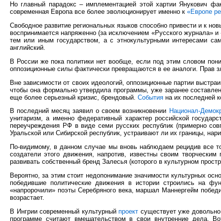
Но главный парадокс – имплементацией этой хартии Янукович фак
современная Европа все более эволюционирует именно к
«Европе ре
Свободное развитие региональных языков способно привести и к нов
воспринимается напряженно (за исключением «Русского журнала» и «
тем или иным государством, а с этнокультурными интересами сам
английский.
В России же пока политики нет вообще, если под этим словом пон
оппозиционные силы фактически превращаются в ее аналоги. Прав з
Вне зависимости от своих идеологий, оппозиционные партии выстраи
чтобы она формально утвердила программы, уже заранее составлен
еще более серьезный кризис, брендовый.
События
на их последней к
В последний месяц заявил о своем возникновении
Национал-Демок
унитаризм, а именно федеративный характер российской государс
переучреждения РФ в виде семи русских республик (примерно сов
Уральской или Сибирской республик, устраивают ли их границы, нар
По-видимому, в данном случае мы вновь наблюдаем рецидив все то
создатели этого движения, напротив, известны своим творческим
развивать собственный бренд Залесья (которого в культурном прост
Вероятно, за этим стоит недопонимание значимости культурных основ
победившие политические движения в истории строились на фу
«напророчили» поэты Серебряного века, маршал Маннергейм победи
возрастает.
В Ингрии современный культурный
проект
существует уже довольно д
программе считают вмешательством в свои внутренние дела. Во