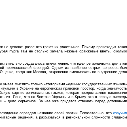
к не делают, разве что греют их участников. Почему происходит такая
лубая пурга там не столько замела нежные оранжевые цветы, сколько
йствительно создавалось впечатление, что идея регионализма для это
оей промосковской фрондой. Одним из наиболее острых вопросов был
Ющенко, тогда как Москва, откровенно вмешиваясь во внутренние дела
кто умеет мыслить только категориями «единых государственных языков»
итуацию в Украине на европейский правовой простор, когда значимость
ейскую хартию региональных языков, которая предоставляет населению
ать их. Ясно, что на Востоке Украины и в Крыму это в первую очередь
тии – дело серьезное. За нее уже придется отвечать перед дотошными
неожиданно оправдал название своей партии. Показательно, что
озвучил
унитарные решения, а разбираться в региональной сложности слишком