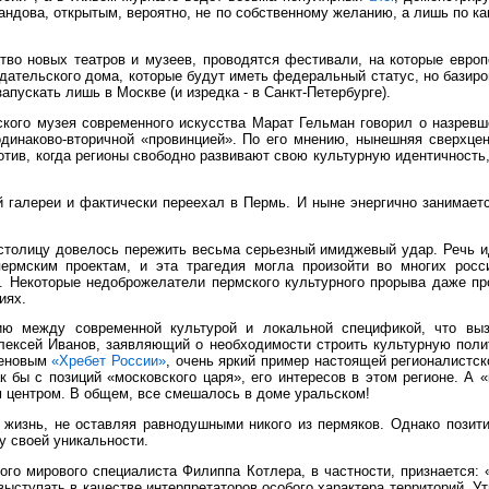
андова, открытым, вероятно, не по собственному желанию, а лишь по к
во новых театров и музеев, проводятся фестивали, на которые европ
дательского дома, которые будут иметь федеральный статус, но базиро
пускать лишь в Москве (и изредка - в Санкт-Петербурге).
кого музея современного искусства Марат Гельман говорил о назревш
 одинаково-вторичной «провинцией». По его мнению, нынешняя сверхце
тив, когда регионы свободно развивают свою культурную идентичность,
 галереи и фактически переехал в Пермь. И ныне энергично занимаетс
 столицу довелось пережить весьма серьезный имиджевый удар. Речь и
ермским проектам, и эта трагедия могла произойти во многих росс
 Некоторые недоброжелатели пермского культурного прорыва даже про
иях.
ию между современной культурой и локальной спецификой, что вы
ексей Иванов, заявляющий о необходимости строить культурную полит
феновым
«Хребет России»
, очень яркий пример настоящей регионалистс
ак бы с позиций «московского царя», его интересов в этом регионе. А
 центром. В общем, все смешалось в доме уральском!
т жизнь, не оставляя равнодушными никого из пермяков. Однако позит
у своей уникальности.
го мирового специалиста Филиппа Котлера, в частности, признается: 
ыступать в качестве интерпретаторов особого характера территорий. У