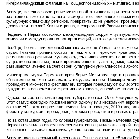
ингерманландскими флагами на «общеоппозиционных» митингах, веро
Вообще, весеннее обострение митинговой активности при всем мно
желающего вместо властного «вождя» того или иного оппозиционн
культурную специфику регионов, превратить их из унылой «провинции
добивается того же? Как ни странно, в современной России возможн
Недавно в Перми состоялся международный форум «Культура: мисси
комиссии и международных арт-организаций, а также деятелей искус
Вообще, Пермь – миллионный мегаполис возле Урала, то есть у вост
стран. Главная причина состоит в том, что в Пермском крае реа
регионального развития. Культура здесь финансируется не по остат
существенно меньшие, чем в промышленность, дают, однако, весьма
развиваются именно за счет своей культурной уникальности и яркого
Министр культуры Пермского края Борис Мильграм еще в прошлом
обязательно должна совпадать с государственной. Примеры чему -
проводится множество фестивалей, которые преобразуют облик этих
нуждается в современном «креативном классе», способном на смелы
Однако на состоявшемся форуме губернатор края Олег Чиркунов уди
Этот статус ежегодно присваивается одному или нескольким европе
составе ЕС - этот вопрос еще неясен. Так, в текущем, 2010 году, о
формату конкурсов Евровидения, которые проводятся в разных стран
Но за оставшиеся годы, по словам губернатора, Пермь намерена сущ
Чиркунов заявил о своем намерении активно привлекать в край тво
«нынешняя сырьевая экономика уже не позволяет выйти на тот урове
Вообще, очень необычный губернатор. Он не состоит в «Единой Р