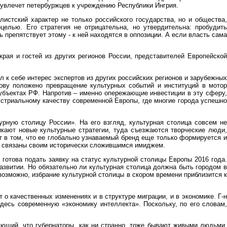
 увлечет петербуржцев к учреждению Республики Ингрия.
истский характер не только российского государства, но и общества,
целью. Его стратегия не отрицательна, но утвердительна: пробудить
 препятствует этому - к ней находятся в оппозиции. А если власть сама
рая и гостей из других регионов России, представителей Европейской
 к себе интерес экспертов из других российских регионов и зарубежных
нову положено превращение культурных событий и институций в мотор
субъектах РФ. Напротив – именно опережающие инвестиции в эту сферу,
стриальному качеству современной Европы, где многие города успешно
ную столицу России». На его взгляд, культурная столица совсем не
икают новые культурные стратегии, туда съезжаются творческие люди,
т в том, что ее глобально узнаваемый бренд еще только формируется и
 и связаны своим исторически сложившимся имиджем.
отова подать заявку на статус культурной столицы Европы 2016 года.
звитии. Но обязательно ли культурная столица должна быть городом в
е возможно, избрание культурной столицы в скором времени приблизится к
 о качественных изменениях и в структуре миграции, и в экономике. Г-н
здесь современную «экономику интеллекта». Поскольку, по его словам,
ующий, что губернаторы, как ни странно, тоже бывают живыми людьми