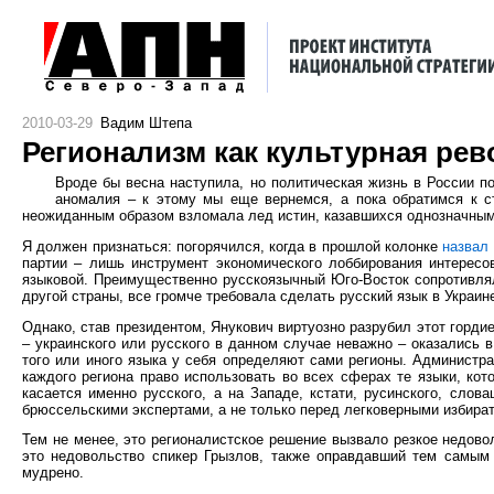
2010-03-29
Вадим Штепа
Регионализм как культурная ре
Вроде бы весна наступила, но политическая жизнь в России по
аномалия – к этому мы еще вернемся, а пока обратимся к с
неожиданным образом взломала лед истин, казавшихся однозначным
Я должен признаться: погорячился, когда в прошлой колонке
назвал
партии – лишь инструмент экономического лоббирования интересо
языковой. Преимущественно русскоязычный Юго-Восток сопротивлял
другой страны, все громче требовала сделать русский язык в Украи
Однако, став президентом, Янукович виртуозно разрубил этот горди
– украинского или русского в данном случае неважно – оказались 
того или иного языка у себя определяют сами регионы. Администр
каждого региона право использовать во всех сферах те языки, кот
касается именно русского, а на Западе, кстати, русинского, слов
брюссельскими экспертами, а не только перед легковерными избира
Тем не менее, это регионалистское решение вызвало резкое недово
это недовольство спикер Грызлов, также оправдавший тем самым 
мудрено.