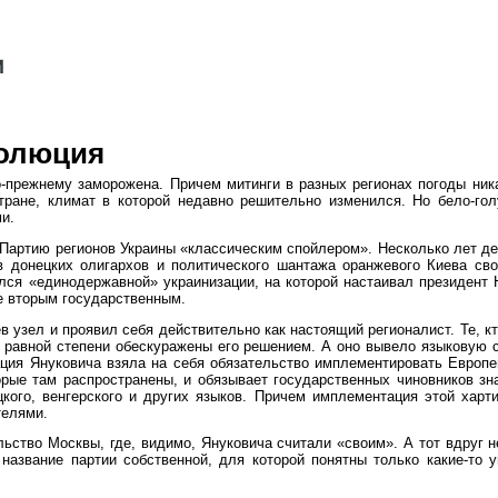
волюция
-прежнему заморожена. Причем митинги в разных регионах погоды ника
тране, климат в которой недавно решительно изменился. Но бело-го
и.
Партию регионов Украины «классическим спойлером». Несколько лет де
в донецких олигархов и политического шантажа оранжевого Киева св
ся «единодержавной» украинизации, на которой настаивал президент 
не вторым государственным.
ев узел и проявил себя действительно как настоящий регионалист. Те, 
в равной степени обескуражены его решением. А оно вывело языковую с
ация Януковича взяла на себя обязательство имплементировать Европ
орые там распространены, и обязывает государственных чиновников зн
ацкого, венгерского и других языков. Причем имплементация этой хар
телями.
льство Москвы, где, видимо, Януковича считали «своим». А тот вдруг 
название партии собственной, для которой понятны только какие-то 