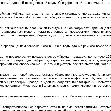
анонам недавней президентской моды. Специфический чиновничий стиль,
ейская публика прилетает в «культурную столицу», иногда даже минуя
ваться в Перми. И это само по себе уже изменит ситуацию в российской
ей регионализации российской культуры, о необходимости для каждого
нтрализованная модель, когда все решается московскими чиновниками,
 им только интереснее общаться друг с другом и устанавливать прямые
я превращением заброшенного в 1990-е годы здания речного вокзала в
дет о прошлогоднем пожаре в клубе «Хромая лошадь», где погибло 155
ийских городах, где инфраструктура так же изношена, а владельцев
рочили его сворачивание. Но его инициаторы все же выстояли, хотя и
зывает там порой весьма острые общественные дискуссии. Главным
ику именно на основании местной истории и мифологии. Недавно по 1
кой энциклопедии. Правда, в идейном содержании этот фильм, несмотр
 «космополиты» Мильграм и Гельман, споря с таким «почвенничеством»,
ивное развитие «пермского чуда» видится в сближении этих творческих
«Стандартизированное строительство ныне сменяется стилями, которые
твердилась мысль, что архитектура и дизайн должны отражать душу или