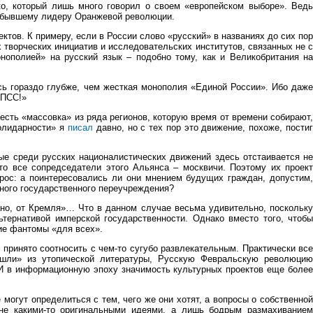
о, который лишь много говорил о своем «европейском выборе». Ведь
о бывшему лидеру Оранжевой революции.
ов. К примеру, если в России слово «русский» в названиях до сих пор
 творческих инициатив и исследовательских институтов, связанных не с
нополией» на русский язык – подобно тому, как и Великобритания на
сь гораздо глубже, чем жесткая монополия «Единой России». Ибо даже
КПСС!»
есть «массовка» из ряда регионов, которую время от времени собирают,
Солидарности» я
писал
давно, но с тех пор это движение, похоже, постиг
вые среди русских националистических движений здесь отстаивается н
то все сопредседатели этого Альянса – москвичи. Поэтому их проект
ос: а поинтересовались ли они мнением будущих граждан, допустим,
бного государственного переучреждения?
тно, от Кремля»… Что в данном случае весьма удивительно, поскольку
ьтернативой имперской государственности. Однако вместо того, чтоб
кие фантомы «для всех».
о принято соотносить с чем-то сугубо развлекательным. Практически все
ышли» из утопической литературы, Русскую Февральскую революцию
 И в информационную эпоху значимость культурных проектов еще более
 могут определиться с тем, чего же они хотят, а вопросы о собственно
 не какими-то оригинальными идеями, а лишь бодрым размахиванием