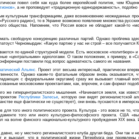
тически повел себя как куда более европейский политик, чем Ющенк
гионов»
, а не проповедует «традиционную единодержавность», подобн
ым культурным трансформациям, даже возникновению неожиданных проект
Русского радио»), то в Украине возможно появление множества русских
ого общества. Напомним, что Россия вовсе не обладает какой-то «мо
имать свободную конкуренцию различных партий. Однако проблема зде
латоуст Черномырдин: «Какую партию у нас ни строй – все получается 
ваются по единой структурной модели. Есть московское «политбюро» и 
ные «центральными» идеологами. О таком положении, к примеру, в «
онференции поставили под вопрос адекватность самого их названия.
ратический Альянс
. Проект этот весьма интересный, практически впер
твенности. Однако каким-то фатальным образом вновь оказывается, ч
падающих с федеральными округами) сразу же вызывает главный вопр
исованные московскими проектантами, как, впрочем, и сам формат подо
го же гиперцентралистского мышления. «Начинается земля, как извес
 проектом
Республики Залесье
, которую они видят регионалистской ал
ранстве еще фактически не существует), они вновь пускаются в имперс
 для того иного политического проекта. Культура - это вовсе не то, чт
ндаменте того или иного культурно-философского проекта. США «в
л на волне финского национально-культурного пробуждения XIX века.
авно, но у местного регионалистского клуба другая беда. Они так и не
т и выходит, что в политической жизни Петербурга они проявлены