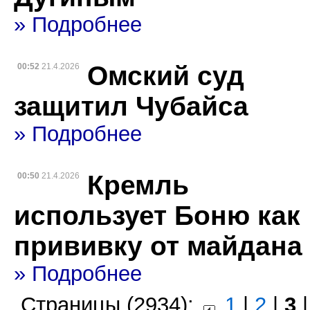
» Подробнее
Омский суд
00:52
21.4.2026
защитил Чубайса
» Подробнее
Кремль
00:50
21.4.2026
использует Боню как
прививку от майдана
» Подробнее
Страницы (2934):
1
|
2
|
3