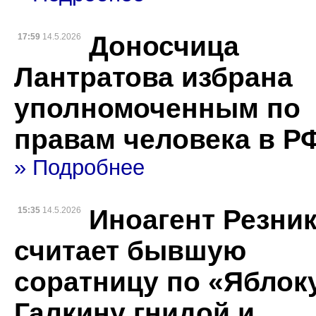
Доносчица
17:59
14.5.2026
Лантратова избрана
уполномоченным по
правам человека в Р
» Подробнее
Иноагент Резни
15:35
14.5.2026
считает бывшую
соратницу по «Яблок
Галкину гнидой и