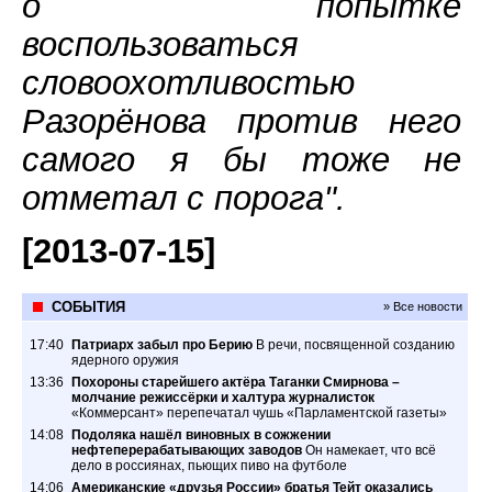
о попытке
воспользоваться
словоохотливостью
Разорёнова против него
самого я бы тоже не
отметал с порога".
[2013-07-15]
СОБЫТИЯ
» Все новости
17:40
Патриарх забыл про Берию
В речи, посвященной созданию
ядерного оружия
13:36
Похороны старейшего актёра Таганки Смирнова –
молчание режиссёрки и халтура журналисток
«Коммерсант» перепечатал чушь «Парламентской газеты»
14:08
Подоляка нашёл виновных в сожжении
нефтеперерабатывающих заводов
Он намекает, что всё
дело в россиянах, пьющих пиво на футболе
14:06
Американские «друзья России» братья Тейт оказались