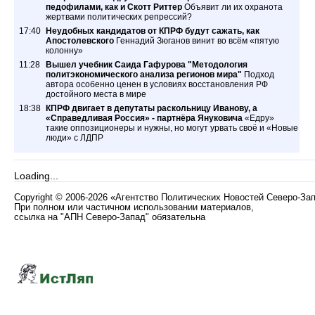
педофилами, как и Скотт Риттер
Объявит ли их охранота
жертвами политических репрессий?
17:40
Неудобных кандидатов от КПРФ будут сажать, как
Апостолевского
Геннадий Зюганов винит во всём «пятую
колонну»
11:28
Вышел учебник Саида Гафурова "Методология
политэкономического анализа регионов мира"
Подход
автора особенно ценен в условиях восстановления РФ
достойного места в мире
18:38
КПРФ двигает в депутаты раскольницу Иванову, а
«Справедливая Россия» - партнёра Януковича
«Едру»
такие оппозиционеры и нужны, но могут урвать своё и «Новые
люди» с ЛДПР
Loading...
Copyright
©
2006-2026 «Агентство Политических Новостей Северо-За
При полном или частичном использовании материалов,
ссылка на "АПН Северо-Запад" обязательна