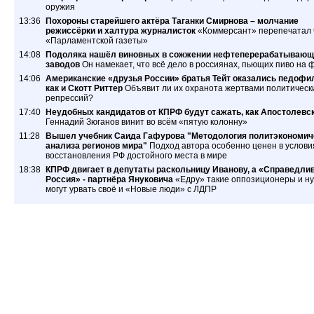
оружия
13:36
Похороны старейшего актёра Таганки Смирнова – молчание
режиссёрки и халтура журналисток
«Коммерсант» перепечатал 
«Парламентской газеты»
14:08
Подоляка нашёл виновных в сожжении нефтеперерабатывающ
заводов
Он намекает, что всё дело в россиянах, пьющих пиво на 
14:06
Американские «друзья России» братья Тейт оказались педофи
как и Скотт Риттер
Объявит ли их охранота жертвами политическ
репрессий?
17:40
Неудобных кандидатов от КПРФ будут сажать, как Апостолевс
Геннадий Зюганов винит во всём «пятую колонну»
11:28
Вышел учебник Саида Гафурова "Методология политэкономич
анализа регионов мира"
Подход автора особенно ценен в услови
восстановления РФ достойного места в мире
18:38
КПРФ двигает в депутаты раскольницу Иванову, а «Справедли
Россия» - партнёра Януковича
«Едру» такие оппозиционеры и ну
могут урвать своё и «Новые люди» с ЛДПР