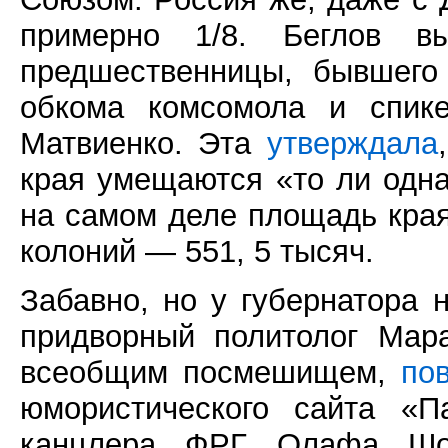
примерно 1/8. Беглов в
предшественницы, бывшего 
обкома комсомола и спик
Матвиенко. Эта
утверждала
края умещаются «то ли одна
на самом деле площадь края
колоний — 551, 5 тысяч.
Забавно, но у губернатора 
придворный политолог Мар
всеобщим посмешищем,
по
юмористического сайта «П
канцлера ФРГ Олафа Ш