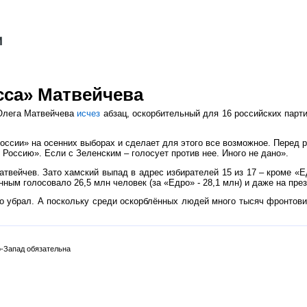
сса» Матвейчева
 Олега Матвейчева
исчез
абзац, оскорбительный для 16 российских парт
ссии» на осенних выборах и сделает для этого все возможное. Перед ро
Россию». Если с Зеленским – голосует против нее. Иного не дано».
Матвейчев. Зато хамский выпад в адрес избирателей 15 из 17 – кроме «
м голосовало 26,5 млн человек (за «Едро» - 28,1 млн) и даже на прези
о убрал. А поскольку среди оскорблённых людей много тысяч фронтовико
.
-Запад обязательна