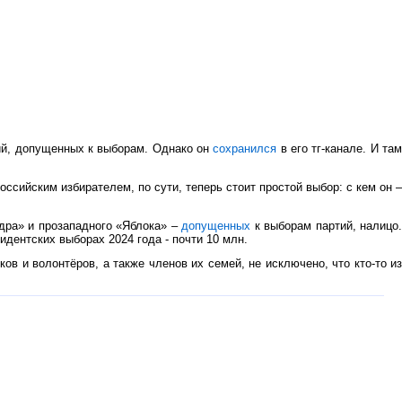
ий, допущенных к выборам. Однако он
сохранился
в его тг-канале. И та
ссийским избирателем, по сути, теперь стоит простой выбор: с кем он –
Едра» и прозападного «Яблока» –
допущенных
к выборам партий, налицо
дентских выборах 2024 года - почти 10 млн.
в и волонтёров, а также членов их семей, не исключено, что кто-то из