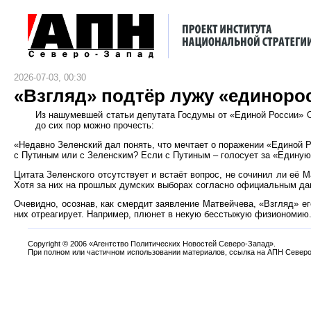
2026-07-03, 00:30
«Взгляд» подтёр лужу «единоро
Из нашумевшей статьи депутата Госдумы от «Единой России»
до сих пор можно прочесть:
«Недавно Зеленский дал понять, что мечтает о поражении «Единой Ро
с Путиным или с Зеленским? Если с Путиным – голосует за «Единую 
Цитата Зеленского отсутствует и встаёт вопрос, не сочинил ли её 
Хотя за них на прошлых думских выборах согласно официальным данны
Очевидно, осознав, как смердит заявление Матвейчева, «Взгляд» ег
них отреагирует. Например, плюнет в некую бесстыжую физиономию
Copyright
©
2006 «Агентство Политических Новостей Северо-Запад».
При полном или частичном использовании материалов, ссылка на АПН Северо