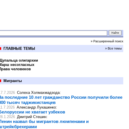
» Расширенный поиск
ГЛАВНЫЕ ТЕМЫ
» Все темы
Щупальца олигархии
Марш несогласных
Права человеков
Мигранты
17.7.2026
Солеха Холмахмадзода
:
За последние 10 лет гражданство России получили более
800 тысяч таджикистанцев
11.7.2026
Александр Лукашенко
:
Белоруссии не хватает узбеков
28.1.2026
Дмитрий Стешин
:
Ленин назвал бы мигрантов люмпенами и
штрейкбрехерами