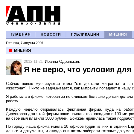
ГЛАВНАЯ
НОВОСТИ
ПУБЛИКАЦИИ
МНЕНИЯ
Пятница, 7 августа 2026
МНЕНИЯ
2012-11-21
Иоанна Одринская
:
Я не верю, что условия для
Сейчас вовсю муссируются темы "как достали мигранты" а в н
ужесточат". Никто не задумывается, как мигранты попадают в нашу с
Я работала в фирме, которая за не слишком большие деньги делала 
работу.
Каждую неделю открывалась фиктивная фирма, куда на работу 
Директоров для этой фирмы наше начальство находило в 100 метра
на свое имя платили 3000 рублей. Бомжам нравилась такая подработ
По городу наша фирма имела 10 офисов (один из них в здании Еди
деньги и документы, и откуда они потом забирали готовые докумен