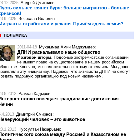
28.12.2025
Андрей Дмитриев
:
Пусть сильнее грянет буря: больше мигрантов - больше
кризисов!
23.9.2025
Вячеслав Володин
:
Мигранты отработали и уехали. Причём здесь семьи?
ПОЛЕМИКА
2011-04-18
Мухаммад Амин Маджумдер
:
ДПНИ раскалывало наше общество
Мозговой шторм.
Подобные экстремистские организации
не имеют право на существование в нашем российском
обществе. Конечно, мы положительно к этому отнеслись. Мы давно
проявляли эту инициативу. Надеюсь, что активисты ДПНИ не смогут
создать подобную организацию под новым названием.
23.8.2012
Рамзан Кадыров
:
Интернет плохо освещает грандиозные достижения
Чечни
5.4.2013
Димитрий Смирнов
:
Неверующий человек – это животное
23.1.2013
Нурсултан Назарбаев
:
Политического союза между Россией и Казахстаном не
будет