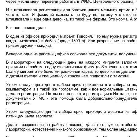
через месяц меня перевели работать в УФМС Центрального района, 
И я штамповала регистрации для братьев наших меньших прямо в 
чего-то там. Я фамилий называть не буду не потому что стесня
штамповала и еще одна девочка, из такой же фирмы. Это норма. А эт
Как все происходило:
В один из офисов приходил мигрант. Говорил, что ему нужна регистр
когда въезжаешь) и бабло (вроде 1500 р). Или разрешение на работ
привел друзей - скидка).
Вечером одна из работниц офиса собирала все документы, полученны
В лаборатории на следующий день на каждого мигранта заполн
принятии на работу в одну из фиктивных фирм (собственно то, что м
Если у мигранта не было миграционной карты, то девочки ее делали
с датами въезда и специальную краску нам привозили с таможни.
Утром следующего дня в лабораторию приходила я и забирала по
компьютером и в такой же программе, как и все нормальные штатн
делала регистрации. Потом несла все эти регистрации к Наталье, о
документами УФМС - эта помощь была добровольно-принудитель
регистрации.
Утром следующего дня в лабораторию приходили девочки из офис
пятницам была зарплата.
Делать разрешения на работу сложнее, для этого нужно, чтобы 
лаборатории, естественно никакого образования, тем более медицинск