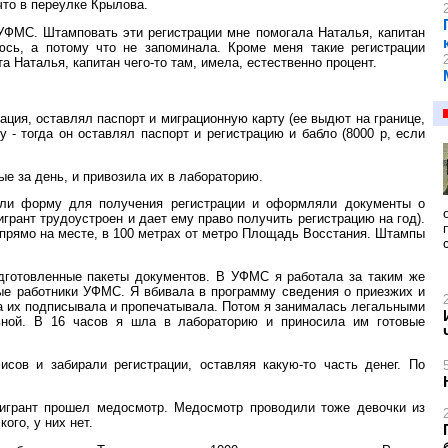
что в переулке Крылова.
УФМС. Штамповать эти регистрации мне помогала Наталья, капитан
юсь, а потому что не запоминала. Кроме меня такие регистрации
а Наталья, капитан чего-то там, имела, естественно процент.
ация, оставлял паспорт и миграционную карту (ее выдют на границе,
у - тогда он оставлял паспорт и регистрацию и бабло (8000 р, если
е за день, и привозила их в лабораторию.
яли форму для получения регистрации и оформляли документы о
игрант трудоустроен и дает ему право получить регистрацию на год).
 прямо на месте, в 100 метрах от метро Площадь Восстания. Штампы
дготовленные пакеты документов. В УФМС я работала за таким же
ые работники УФМС. Я вбивала в программу сведения о приезжих и
на их подписывала и пропечатывала. Потом я занималась легальными
ной. В 16 часов я шла в лабораторию и приносила им готовые
ов и забирали регистрации, оставляя какую-то часть денег. По
мигрант прошел медосмотр. Медосмотр проводили тоже девочки из
ого, у них нет.