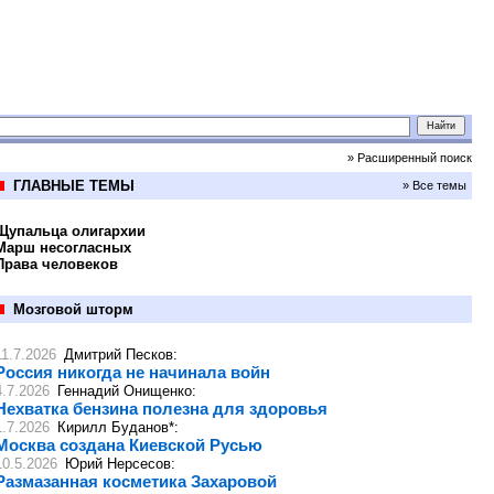
» Расширенный поиск
ГЛАВНЫЕ ТЕМЫ
» Все темы
Щупальца олигархии
Марш несогласных
Права человеков
Мозговой шторм
11.7.2026
Дмитрий Песков
:
Россия никогда не начинала войн
4.7.2026
Геннадий Онищенко
:
Нехватка бензина полезна для здоровья
1.7.2026
Кирилл Буданов*
:
Москва создана Киевской Русью
10.5.2026
Юрий Нерсесов
:
Размазанная косметика Захаровой