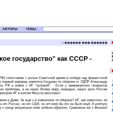
АВТОРЫ
ТЕМЫ
» ������ ��� ������
ое государство" как СССР -
РФ) сопоставим с ролью Советской армии в победе над фашистской
ru первый зампред комитета Госдумы по обороне от ЛДПР Александр
ль РФ в войне с ИГ "нулевой". - Если у американских генералов
 их проблема, а не наша. Всему миру очевидно, какую роль Россия
разгром ИГ и взятии Мосула расскажут.
е в Думе, да ещё и в комитете по обороне? ИГ, как известно, не
ни от России, ни от США, ни от кого бы то ни было ещё. А взятую
 к концу минувшего года отбило обратно. Сравнение же с Великой