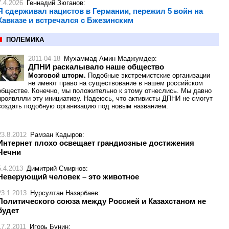
7.4.2026
Геннадий Зюганов
:
Я сдерживал нацистов в Германии, пережил 5 войн на
Кавказе и встречался с Бжезинским
ПОЛЕМИКА
2011-04-18
Мухаммад Амин Маджумдер
:
ДПНИ раскалывало наше общество
Мозговой шторм.
Подобные экстремистские организации
не имеют право на существование в нашем российском
обществе. Конечно, мы положительно к этому отнеслись. Мы давно
проявляли эту инициативу. Надеюсь, что активисты ДПНИ не смогут
создать подобную организацию под новым названием.
23.8.2012
Рамзан Кадыров
:
Интернет плохо освещает грандиозные достижения
Чечни
5.4.2013
Димитрий Смирнов
:
Неверующий человек – это животное
23.1.2013
Нурсултан Назарбаев
:
Политического союза между Россией и Казахстаном не
будет
17.2.2011
Игорь Бунин
: