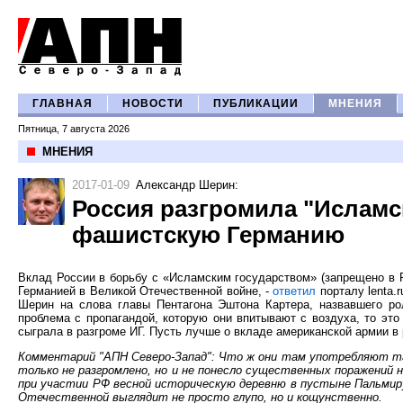
ГЛАВНАЯ
НОВОСТИ
ПУБЛИКАЦИИ
МНЕНИЯ
Пятница, 7 августа 2026
МНЕНИЯ
2017-01-09
Александр Шерин
:
Россия разгромила "Исламск
фашистскую Германию
Вклад России в борьбу с «Исламским государством» (запрещено в 
Германией в Великой Отечественной войне, -
ответил
порталу lenta.
Шерин на слова главы Пентагона Эштона Картера, назвавшего ро
проблема с пропагандой, которую они впитывают с воздуха, то это
сыграла в разгроме ИГ. Пусть лучше о вкладе американской армии в 
Комментарий "АПН Северо-Запад": Что ж они там употребляют тако
только не разгромлено, но и не понесло существенных поражений 
при участии РФ весной историческую деревню в пустыне Пальмиру
Отечественной выглядит не просто глупо, но и кощунственно.