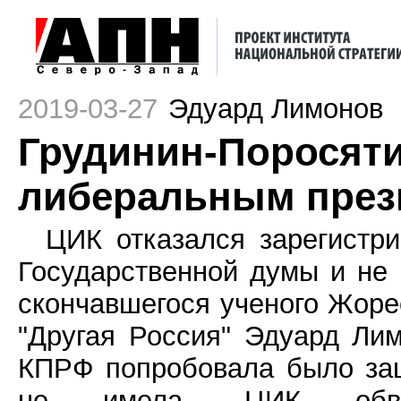
2019-03-27
Эдуард Лимонов
Грудинин-Поросят
либеральным през
ЦИК отказался зарегистр
Государственной думы и не
скончавшегося ученого Жор
"Другая Россия" Эдуард Лим
КПРФ попробовала было защ
не имела. ЦИК обви