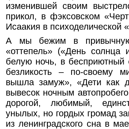
изменившей своим выстрел
прикол, в фэксовском «Черт
Исаакия в психоделической 
А мы бежим в привычную
«оттепель» («День солнца
белую ночь, в бесприютный 
безликость – по-своему м
вышла замуж», «Дети как д
вывесок ночным автопробего
дорогой, любимый, един
унылых, но гордых громад за
из ленинградского сна в мае