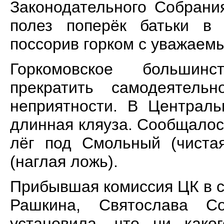
Законодательного Собрани
полез поперёк батьки в 
поссорив горком с уважаем
Горкомовское большин
прекратить самодеятел
неприятности. В Централь
длинная кляуза. Сообщалос
лёг под Смольный (чистая
(наглая ложь).
Прибывшая комиссия ЦК в с
Рашкина, Святослава С
установила, что ни како