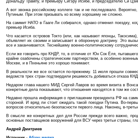
Дональду Трампу, и премьеру Сигэру Исибе, и председателю Си Цзи
А вот звонка российскому коллеге так и не последовало. Вероятно,
Путиным. При этом призывать ко всему хорошему не сложно.
На саммит НАТО в Гааге Ли собирался, однако отменил поездку, ког
премьер Исиба.
Что касается островов Токто (или, как называют японцы, Такэсима)
объявляет их своими и записывает в оборонную доктрину. Это вызы
все и заканчивается. Теснейшему военно-политическому сотрудничес
Если же говорить про КНДР, то, в отличие от Юн Сок Ёля, пытавшег
крайне озабочены стратегическим партнерством, а особенно военным
Москве, и в Пхеньяне это хорошо понимают.
В реальности же все остается по-прежнему. 11 июля прошли совм
ведомств трех стран подтвердили решимость добиваться отказа КНДР
Недаром глава нашего МИД Сергей Лавров во время визита в Вонсан
конкретные дела показывают, что отношения находятся в том же сос
Недавно прошла информация о приглашении президента РФ на саммит
стороной. И вряд ли стоит ожидать такой поездки Путина. Во-перв
вопросов относительно безопасности первого лица. Наконец, в-треть
В смысле же конкретных дел для России прежде всего важно, про
основных поставщиков вооружений для ВСУ через третьи страны, гла
Андрей Дмитриев
Источник -
Абзац.медиа