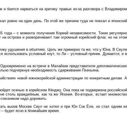
ем и боится нарваться на критику правых из-за разговора с Владимиром
хал ровно на один день. По этой же причине туда не поехал и японский
945 года – с момента получения Кореей независимости. Токио регулярно
 на острова и разворачивают там огромный корейский флаг, но на этом
тику удушения в объятиях. Цель же примерно та же, что у Юна. В Сеуле
я использовать условный кнут, то Ли – условный пряник. Думается, и в
 Одновременно на встрече в Малайзии представители дипломатических
дельно подчеркнув необходимость сдерживания Пхеньяна.
действиях новой южнокорейской администрации по конкретным делам. А
ойдет осенью в корейском Кёнджу. Она пока не подвержена российской
 не столь враждебным, как та же Япония. Во-вторых, встает множество
с союзником надо дорожить.
ать вызов Москве Сеул не хотел и при Юн Сок Ёле, но стал одним из
 – будет ясно в ближайшее время.