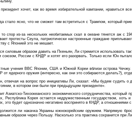
ньпину.
 президент хочет, как во время избирательной кампании, нравиться вс
да стало ясно, что не сможет там встретиться с Трампом, который прие
, то спор из-за нескольких необитаемых скал в океане тянется аж с 1
вает протесты Сеула, патриотически настроенные граждане приплывают
тву с Японией это не мешает.
ося силовым образом давить на Пхеньян, Ли стремится использовать так
 союзом, России с КНДР и хотят его разорвать. Только если Юн пыталс
естные учения ВВС Японии, США и Южной Кореи вблизи острова Чечжу.
 от ядерного оружия (интересно, как они это собираются делать?), от
, отвечая на вопрос про инициативы Ли, сказал: «Мы будем судить о 
тоянии, в котором они были при предыдущем президенте».
 Азиатско-Тихоокеанского экономического сотрудничества, который пр
ых, Республика Корея остается недружественным государством, хоть и
их, это будет однозначно негативно воспринято в КНДР, а отношениями 
должится ли накачка Украины южнокорейским оружием. Напрямую брос
вным образом через Польшу. Насколько эта практика сохранится при Ли