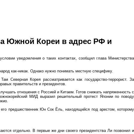
та Южной Кореи в адрес РФ и
условии уведомления о таких контактах, сообщил глава Министерства
народ как-никак. Однако нужно понимать местную специфику.
Там Северная Корея рассматривается как государство-террорист. За
правых правительств и президентов.
лучшать отношения с Россией и Китаем. Готов снижать напряженность с
 южнокорейский МИД выразил решительный протест Японии по поводу
окио.
и его предшественник Юн Сок Ёль, находящийся под арестом, которому
аются отдельно. В первые же дни своего президентства Ли позвонил и