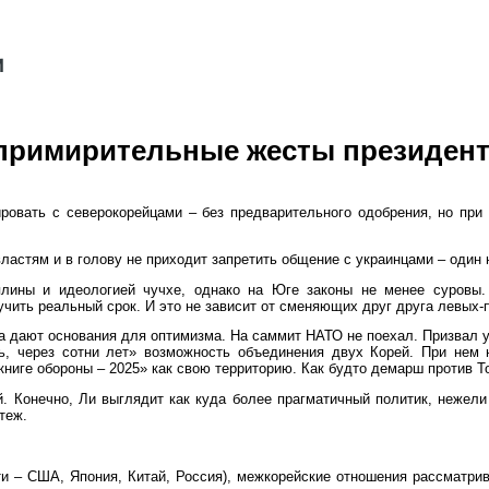
т примирительные жесты президен
овать с северокорейцами – без предварительного одобрения, но при 
ластям и в голову не приходит запретить общение с украинцами – один 
лины и идеологией чучхе, однако на Юге законы не менее суровы. 
чить реальный срок. И это не зависит от сменяющих друг друга левых-
а дают основания для оптимизма. На саммит НАТО не поехал. Призвал у
ь, через сотни лет» возможность объединения двух Корей. При нем
книге обороны – 2025» как свою территорию. Как будто демарш против Т
й. Конечно, Ли выглядит как куда более прагматичный политик, нежел
теж.
и – США, Япония, Китай, Россия), межкорейские отношения рассматрив