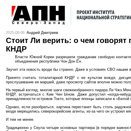
2025-08-06
Андрей Дмитриев
Стоит Ли верить: о чем говоря
КНДР
Власти Южной Кореи разрешили гражданам свободно контактир
объединения республики Чон Дон Ён.
Звучит эта новость вроде бы странно. Даже в условиях СВО нашим в
Принято считать тоталитарной КНДР с ее культом вождя, дисцип
прослушивание ее маршей, даже просмотр сайтов вполне можно полу
На первый взгляд, многие шаги свежеизбранного лидера Ли Чжэ Мен
КНДР, встречаться с Ким Чен Ыном. Даже допустил «когда-нибуд
принадлежности островов Токто, которые японцы записали в «Белой 
Однако, если разобраться, картина перестанет быть столь радужно
везде мерещились северокорейские агенты, из-за чего он устроил мя
И тем не менее.
Традиционно у Сеула четыре основных партнера (в порядке важност