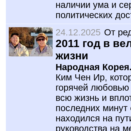
наличии ума и се
политических дос
24.12.2025
От ре
2011 год в ве
жизни
Народная Корея
Ким Чен Ир, кото
горячей любовью 
всю жизнь и впло
последних минут 
находился на пут
руководства на м