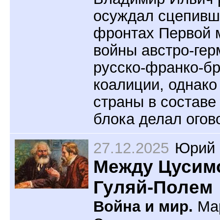
осуждал сцепивш
фронтах Первой 
войны австро-гер
русско-франко-б
коалиции, однако
страны в составе
блока делал огов
27.12.2025
Юрий 
Между Цусим
Гуляй-Полем
Война и мир.
Мар