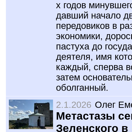
х годов минувшег
давший начало д
передовиков в р
экономики, дорос
пастуха до госуд
деятеля, имя кот
каждый, сперва в
затем основатель
оболганный.
2.1.2026
Олег Ем
Метастазы се
Зеленского в