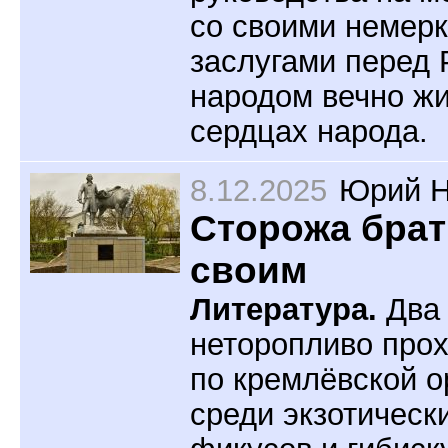
со своими немер
заслугами перед 
народом вечно жи
сердцах народа.
8.12.2025
Юрий Н
Сторожа бра
своим
Литература.
Два 
неторопливо про
по кремлёвской 
среди экзотически