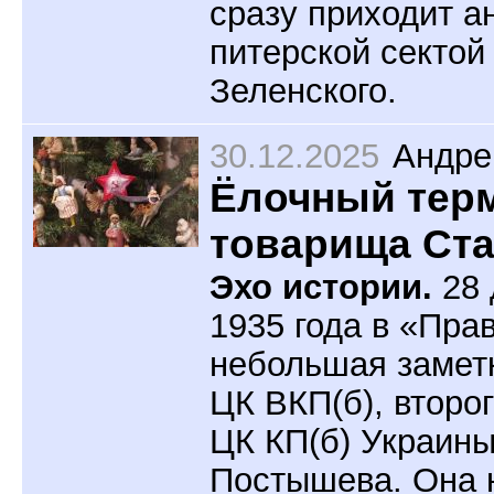
сразу приходит а
питерской сектой
Зеленского.
30.12.2025
Андре
Ёлочный тер
товарища Ст
Эхо истории.
28 
1935 года в «Пр
небольшая замет
ЦК ВКП(б), второ
ЦК КП(б) Украин
Постышева. Она 