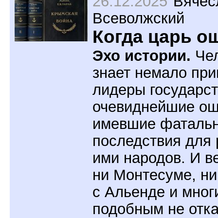
26.12.2025
Вячес
Всеволжский
Когда царь о
Эхо истории.
Чел
знает немало при
лидеры государс
очевиднейшие о
имевшие фаталь
последствия для
ими народов. И ве
ни Монтесуме, н
с Альенде и мног
подобным не отк