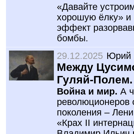
«Давайте устрои
хорошую ёлку» и
эффект разорва
бомбы.
29.12.2025
Юрий 
Между Цусим
Гуляй-Полем. 
Война и мир.
А ч
революционеров 
поколения – Лени
«Крах II интерна
Владимир Ильич 