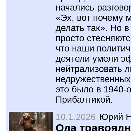
начались разгово
«Эх, вот почему 
делать так». Но в
просто стесняютс
что наши политич
деятели умели э
нейтрализовать 
недружественных 
это было в 1940-о
Прибалтикой.
10.1.2026
Юрий Н
Ода травояд