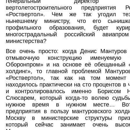
генеральный директор кру
вертолетостроительного предприятия
«Роствертол». Чем же так угодил те
нынешнему министру, что его сыниш
профильного образования, будет кури
многострадальный российский авиапр
министерства?
Все очень просто: когда Денис Мантуров
отмывочную конструкцию именуему
Оборонпром» и на основе её обещанный 
холдинг», то главной проблемой Мантур
«Роствертол», так как на том момент 
находилось практически на сто процентов в 
и контролировалось именно Борисом Н
Слюсарем, который когда-то волею судьб
нужное время в нужном месте… Во
предприятия в пользу мантуровского холд
Москву в министерские структуры при
который сейчас занимает очень выс