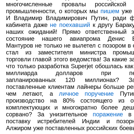
многочисленные провалы российской 
промышленности, о которых мы
пишем
уже 
И Владимир Владимирович Путин, ради ф
кабинета даже
не поехавший
к другу Бараку
наших ожиданий! Прямо ответственный з
состояние нашего авиапрома Денис В
Мантуров не только не вылетел с позором в о
стал из заместителя министра промы
торговли главой этого ведомства! За какие за
что только разработка Superjet обошлась ка
миллиарда долларов при перв
запланированных 120 миллионах? 
поставленные клиентам лайнеры больше ре
чем летают, а
личное поручение
Путин
производство на 80% состоящего из от
комплектующих и многократно более деш
сорвано? За унизительное
поражение
в 
поставку истребителей Индии и поз
Алжиром уже поставленных российских бое