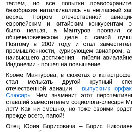
тестем, но все попытки правоохраните
безобразия наталкивались на негласный за
верха. Погром отечественной авиац
европейским и китайским конкурентам о
было нельзя, а Мантуров проявил с
общечеловеческом деле с самой лучш
Поэтому в 2007 году и стал заместител
промышленности, курирующем авиапром, а 
наивысшего достижения - гибели авиалайне
Индонезии - пошел на повышение.
Кроме Мантурова, в сюжетах о катастрофе
стал мелькать другой крупный спе
отечественной авиации –
выпускник юрфа
Слюсарь
. Чем знаменит этот перспективн
ставший заместителем социолога-слесаря М
лет? Как ни смешно, но тоже своими родст
прежде всего, папой!
Отец Юрия Борисовича – Борис Николаев