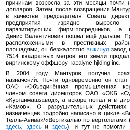
причинам возросла за эти месяцы почти 
долларов. Затем, после возвращения Манту
в качестве председателя Совета директ
предприятия изрядно выросло к
паразитирующих фирм-посредников, а в
Денис Валентинович пошел ещё дальше. П
расположенными в престижных райо
площадями, он безжалостно
выкинул
завод 
7514 квадратных метров его земли продал
виргинскому оффшору Tacalyne hjlding inc.
В 2004 году Мантуров получил сраз
назначений. Почти одновременно он стал
ОАО «Объединённая промышленная ко
членом совета директоров ОАО «ОКБ «С
«Курганмашзавод», а вскоре попал и в ди
«Камов». О разрушительных действиях 
назначенцев подробно написано в цикле «В
Телль-Авива»/«Вертикалью по вертолетам» 
здесь
,
здесь
и
здесь
), и тут не помогли