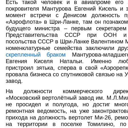
Есть такой человек и в авиапроме его 
покровителя Мантурова Евгений Кисель и 
момент встречи с Денисом должность пр
«Аэрофлота» в Шри-Ланке, там он познаком
будущего министра – первым секретарем
Представительства СССР при ООН и 
посольства СССР в Шри-Ланке Валентином 
номенклатурные семейства заключили дру
скрепленный браком
Мантурова-младшег
Евгения Киселя Натальи. Именно лю
пристроил зятька, сперва в свой «Аэрореп
провала бизнеса со спутниковой связью на 
завод.
На должности коммерческого дир
«Московский вертолётный завод им. М.Л.Ми
не просидел и полугода, но достиг мног
ремонтная ведомость, на уже законтрактов
прихода на должность вертолет Ми-26, рем
на территории в поселке Томилино, по