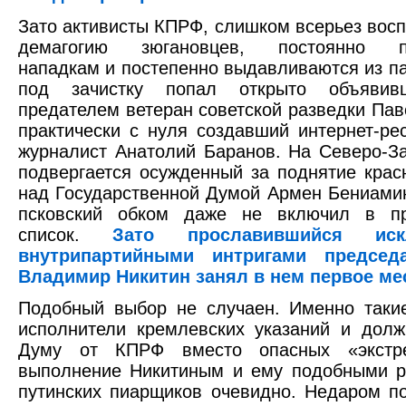
Зато активисты КПРФ, слишком всерьез во
демагогию зюгановцев, постоянно по
нападкам и постепенно выдавливаются из па
под зачистку попал открыто объявив
предателем ветеран советской разведки Пав
практически с нуля создавший интернет-ре
журналист Анатолий Баранов. На Северо-З
подвергается осужденный за поднятие крас
над Государственной Думой Армен Бениамин
псковский обком даже не включил в п
список.
Зато прославившийся иск
внутрипартийными интригами председ
Владимир Никитин занял в нем первое ме
Подобный выбор не случаен. Именно таки
исполнители кремлевских указаний и дол
Думу от КПРФ вместо опасных «экстре
выполнение Никитиным и ему подобными р
путинских пиарщиков очевидно. Недаром п