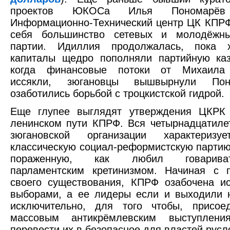
проектов ЮКОСа Илья Пономарёв 
Информационно-Технический центр ЦК КПРФ
себя большинство сетевых и молодёжн
партии. Идиллия продолжалась, пока х
капиталы щедро пополняли партийную каз
когда финансовые потоки от Михаила 
иссякли, зюгановцы вышвырнули По
озаботились борьбой с троцкистской гидрой.
Еще глупее выглядят утверждения ЦКРК
ленинском пути КПРФ. Вся четырнадцатиле
зюгановской организации характериз
классическую социал-реформистскую партию
пораженную, как любил говарива
парламентским кретинизмом. Начиная с 
своего существования, КПРФ озабочена и
выборами, а ее лидеры если и выходили 
исключительно, для того чтобы, присое
массовым антикрёмлевским выступлени
перевести их в безопасное для властей русл