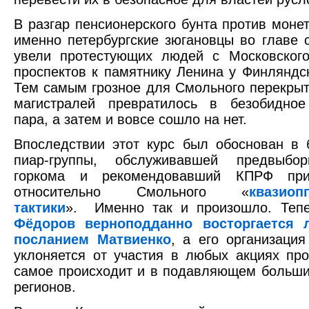
В разгар пенсионерского бунта против монет
именно петербургские зюгановцы во главе
увели протестующих людей с Московского
проспектов к памятнику Ленина у Финляндск
Тем самым грозное для Смольного перекрыт
магистралей превратилось в безобидное
пара, а затем и вовсе сошло на нет.
Впоследствии этот курс был обоснован в 
пиар-группы, обслуживавшей предвыбо
горкома и рекомендовавший КПРФ прид
относительно Смольного «
квазиоп
тактики
». Именно так и произошло. Те
Фёдоров верноподданно восторгается 
посланием Матвиенко
, а его организация
уклоняется от участия в любых акциях про
самое происходит и в подавляющем больши
регионов.