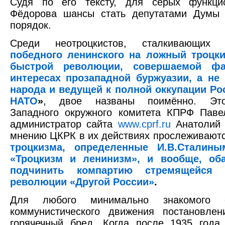
Судя по его тексту, для серых функци
Фёдорова шансы стать депутатами Думы 
порядок.
Среди неотроцкистов, сталкивающи
победного ленинского на ложный троцки
быстрой революции, совершаемой фа
интересах прозападной буржуазии, а не 
народа и ведущей к полной оккупации Ро
НАТО
»
, двое названы поимённо. Это
Западного окружного комитета КПРФ Паве
администратор сайта
www.cprf.ru
Анатолий 
мнению ЦКРК в их действиях прослеживают
троцкизма, определенные И.В.Сталины
«Троцкизм и ленинизм», и вообще, об
подчинить компартию стремящейся
революции «Другой России»
.
Для любого минимально знакомого 
коммунистического движения постановл
горячечный бред. Когда после 1935 года