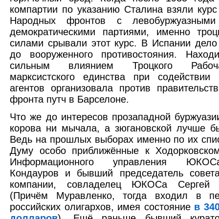
компартии по указанию Сталина взяли курс
Народных фронтов с левобуржуазными
демократическими партиями, именно троц
силами срывали этот курс. В Испании дел
до вооруженного противостояния. Наход
сильным влиянием Троцкого Рабоч
марксистского единства при содействии 
агентов организовала против правительст
фронта путч в Барселоне.
Что же до интересов прозападной буржуазии
корова ни мычала, а зюгановской лучше бы
Ведь на прошлых выборах именно по их спи
Думу особо приближённые к Ходорковском
Информационного управления ЮКОС
Кондауров и бывший председатель совета
компании, совладелец ЮКОСа Сергей М
(Причём Муравленко, тогда входил в п
российских олигархов, имея состояние
в 34
долларов
). Ещё раньше бывший курато