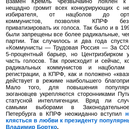
Взамен Кремль чрезвычайно лоялен к 
нещадно громит всех конкурирующих с не
избирателя, от нацболов до орто
коммунистов, позволяя КПРФ бе
приватизировать их голоса. Так было и в 199
были запрещены все более радикальные, че
партии. Так случилось и два года спустя
«Коммунисты — Трудовая Россия — За СС
5-процентный барьер, но Центризбирком 
часть голосов. Так происходит и сейчас, к
радикальных коммунистов и нацболам 
регистрации, а КПРФ, как и положено «кваз
действует в режиме наибольшего благопри
Мало того, для повышения популяр
зюгановцев укрепляются сторонниками Пут
статусной интеллигенции. Вряд ли слу
самыми выборами в Законодательно
Петербурга в КПРФ неожиданно вступил
н
клясться в любви к президенту популярн
Владимир Бортко
.