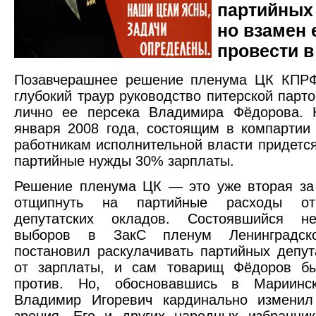
партийных 
но взамен 
провести в
Позавчерашнее решение пленума ЦК КПРФ
глубокий траур руководство питерской парто
лично ее персека Владимира Фёдорова. 
января 2008 года, состоящим в компартии
работникам исполнительной власти придется
партийные нужды 30% зарплаты.
Решение пленума ЦК — это уже вторая за
отщипнуть на партийные расходы от
депутатских окладов. Состоявшийся н
выборов в ЗакС пленум Ленинградско
постановил раскулачивать партийных депу
от зарплаты, и сам товарищ Фёдоров б
против. Но, обосновавшись в Мариинс
Владимир Игоревич кардинально изменил
зрения. Его и других народных избранни