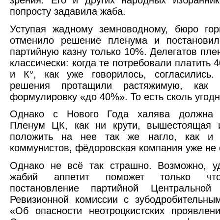
попросту задавила жаба.
Уступая жадному земноводному, бюро гор
отменило решение пленума и постановил
партийную казну только 10%. Делегатов пле
классически: когда те потребовали платить 
и К°, как уже говорилось, согласились.
решения протащили растяжимую, как п
формулировку «до 40%». То есть сколь угод
Однако с Нового Года халява должна з
Пленум ЦК, как ни крути, вышестоящая и
положить на нее так же нагло, как и
коммунистов, фёдоровская компания уже не 
Однако не всё так страшно. Возможно, у
жабий аппетит поможет только чт
постановление партийной Центральной 
Ревизионной комиссии с зубодробительны
«Об опасности неотроцкистских проявлен