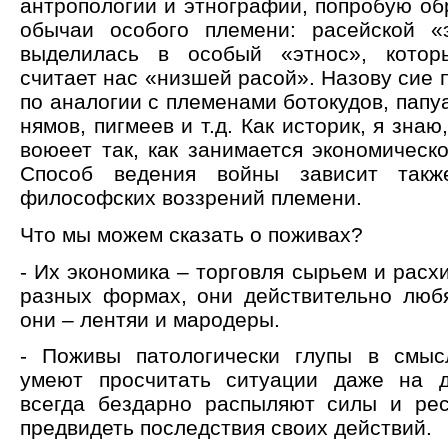
антропологии и этнографии, попробую об
обычаи особого племени: расейской «
выделилась в особый «этнос», котор
считает нас «низшей расой». Назову сие
по аналогии с племенами ботокудов, папуа
нямов, пигмеев и т.д. Как историк, я зна
воюеет так, как занимается экономическ
Способ ведения войны зависит такж
философских воззрений племени.
Что мы можем сказать о поживах?
- Их экономика – торговля сырьем и рас
разных формах, они действительно любя
они – лентяи и мародеры.
- Поживы патологически глупы в смыс
умеют просчитать ситуации даже на д
всегда бездарно распыляют силы и ре
предвидеть последствия своих действий.