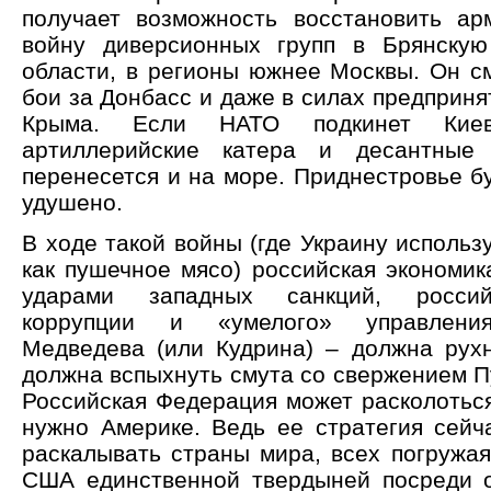
получает возможность восстановить а
войну диверсионных групп в Брянскую
области, в регионы южнее Москвы. Он с
бои за Донбасс и даже в силах предприня
Крыма. Если НАТО подкинет Кие
артиллерийские катера и десантные
перенесется и на море. Приднестровье б
удушено.
В ходе такой войны (где Украину использ
как пушечное мясо) российская экономик
ударами западных санкций, россий
коррупции и «умелого» управления
Медведева (или Кудрина) – должна рух
должна вспыхнуть смута со свержением П
Российская Федерация может расколоться
нужно Америке. Ведь ее стратегия сейч
раскалывать страны мира, всех погружая
США единственной твердыней посреди о