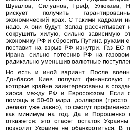
Шувалов, Силуанов, Греф, Улюкаев, Н
рискует получить гарантированн
экономический крах. С такими кадрами н
надо. А они будут. Запад рассчитывает 
сокрушить хилую, сильно зависимую о
экономику РФ и сбросить Путина руками е
поставит на взрыв РФ изнутри. Газ ЕС п
Ирана, сильно потеснив РФ на газово
радикально уменьшив валютные поступле
Но есть и иной вариант. После военн
Донбассе Киев получит финансовую 
которые крайне заинтересованы в созда
хаоса между РФ и Евросоюзом. Если о
помощь в 50-60 млрд. долларов (просто 
делают уже давно), то смогут профинанс
как минимум на год. Да и Порошенко 
откажется: это спасет остаток Украины
позволит Украине не обанкротиться. В т