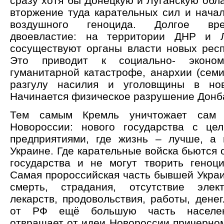
сразу хотя бы Донецкую и Луганскую обла
вторжение туда карательных сил и начал
воздушного геноцида. Долгое вр
двоевластие: на территории ДНР и 
сосуществуют органы власти новых респ
Это приводит к социально- экономи
гуманитарной катастрофе, анархии (семи
разгулу насилия и уголовщины в нов
Начинается физическое разрушение Донб
Тем самым Кремль уничтожает сам 
Новороссии: нового государства с це
предприятиями, где жизнь – лучше, а
Украине. Где карательные войска бьются 
государства и не могут творить геноц
Самая пророссийская часть бывшей Украи
смерть, страдания, отсутствие элект
лекарств, продовольствия, работы, денег
от РФ ещё большую часть населен
отвращает от идеи Новороссии причерном