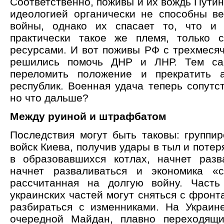
Соответственно, поживы и их вождь Путин
идеологией органически не способны в
войны, однако их спасает то, что и 
практически такое же племя, только 
ресурсами. И вот поживы РФ с трехмеся
решились помочь ДНР и ЛНР. Тем са
переломить положение и прекратить 
республик. Военная удача теперь сопутс
но что дальше?
Между руиной и штрафбатом
Последствия могут быть таковы: группир
войск Киева, получив удары в тыл и потер
в образовавшихся котлах, начнет разв
начнет разваливаться и экономика «с
рассчитанная на долгую войну. Часть
украинских частей могут сняться с фронта
разбираться с изменниками. На Украин
очередной Майдан, плавно переходящи