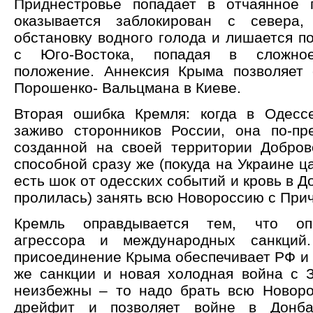
Приднестровье попадает в отчаянное 
оказывается заблокирован с севера
обстановку водного голода и лишается п
с Юго-Востока, попадая в сложное
положение. Аннексия Крыма позволяет
Порошенко- Вальцмана в Киеве.
Вторая ошибка Кремля: когда в Одесс
заживо сторонников России, она по-п
созданной на своей территории Добров
способной сразу же (покуда на Украине ц
есть шок от одесских событий и кровь в Д
пролилась) занять всю Новороссию с При
Кремль оправдывается тем, что опа
агрессора и международных санкций
присоединение Крыма обеспечивает РФ и т
же санкции и новая холодная война с 
неизбежны – то надо брать всю Новор
дрейфит и позволяет войне в Донбас