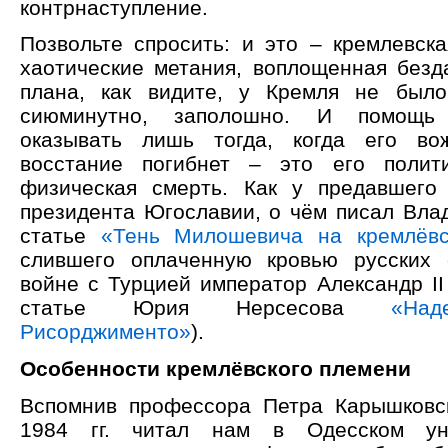
контрнаступление.
Позвольте спросить: и это – кремлевска
хаотические метания, воплощенная безда
плана, как видите, у Кремля не было
сиюминутно, заполошно. И помощь
оказывать лишь тогда, когда его во
восстание погибнет – это его полит
физическая смерть. Как у предавшего
президента Югославии, о чём писал Вла
статье
«Тень Милошевича на кремлёвс
слившего оплаченную кровью русских 
войне с Турцией император Александр II
статье Юрия Нерсесова
«Над
Рисорджименто»
).
Особенности кремлёвского племени
Вспомнив профессора Петра Карышковск
1984 гг. читал нам в Одесском уни