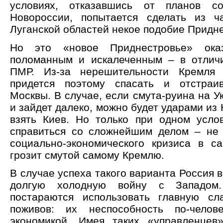
условиях, отказавшись от планов с
Новороссии, попытается сделать из ч
Луганской областей некое подобие Придн
Но это «новое Приднестровье» оказ
поломанным и искалеченным – в отлич
ПМР. Из-за нерешительности Кремля
придется поэтому спасать и отстра
Москвы. В случае, если смута-руина на У
и зайдет далеко, можно будет ударами из
взять Киев. Но только при одном усло
справиться со сложнейшим делом – не 
социально-экономического кризиса в 
грозит смутой самому Кремлю.
В случае успеха такого варианта Россия в
долгую холодную войну с Западом.
постараются использовать главную сл
поживов: их неспособность по-челове
экономикой. Имея таких «управленцев»