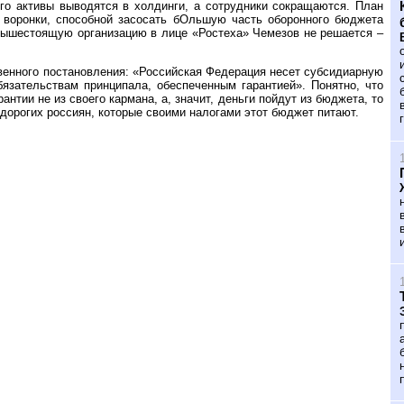
го активы выводятся в холдинги, а сотрудники сокращаются. План
 воронки, способной засосать бОльшую часть оборонного бюджета
 вышестоящую организацию в лице «Ростеха» Чемезов не решается –
твенного постановления: «Российская Федерация несет субсидиарную
бязательствам принципала, обеспеченным гарантией». Понятно, что
тии не из своего кармана, а, значит, деньги пойдут из бюджета, то
 дорогих россиян, которые своими налогами этот бюджет питают.