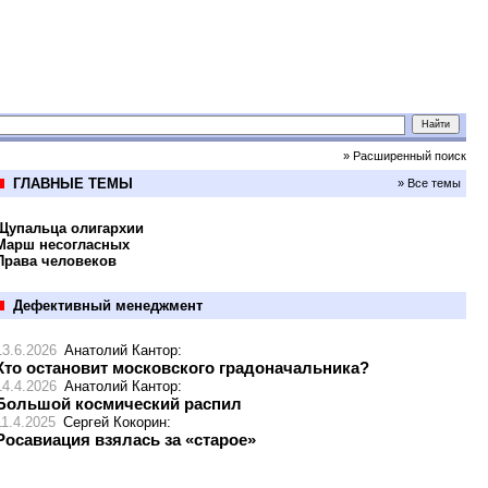
» Расширенный поиск
ГЛАВНЫЕ ТЕМЫ
» Все темы
Щупальца олигархии
Марш несогласных
Права человеков
Дефективный менеджмент
13.6.2026
Анатолий Кантор
:
Кто остановит московского градоначальника?
14.4.2026
Анатолий Кантор
:
Большой космический распил
11.4.2025
Сергей Кокорин
:
Росавиация взялась за «старое»