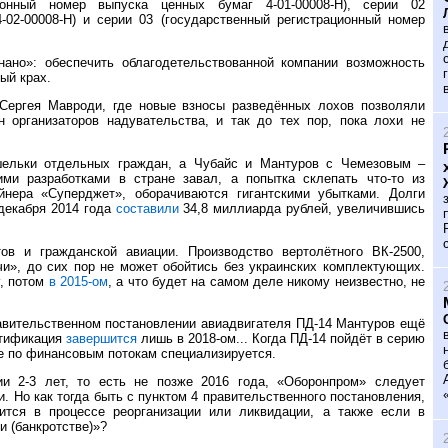
ионный номер выпуска ценных бумаг 4-01-00008-Н), серии 02
-02-00008-Н) и серии 03 (государственный регистрационный номер
нано»: обеспечить облагодетельствованной компании возможность
ый крах.
Сергея Мавроди, где новые взносы разведённых лохов позволяли
 организаторов надувательства, и так до тех пор, пока лохи не
ельки отдельных граждан, а Чубайс и Мантуров с Чемезовым –
ми разработками в стране завал, а попытка склепать что-то из
йнера «Суперджет», оборачиваются гигантскими убытками. Долги
декабря 2014 года
составили
34,8 миллиарда рублей, увеличившись
в и гражданской авиации. Производство вертолётного ВК-2500,
», до сих пор не может обойтись без украинских комплектующих.
у
, потом
в 2015-ом
, а что будет на самом деле никому неизвестно, не
равительственном постановлении авиадвигателя ПД-14 Мантуров ещё
ертификация
завершится
лишь в 2018-ом... Когда ПД-14 пойдёт в серию
ше по финансовым потокам специализируется.
ии 2-3 лет, то есть не позже 2016 года, «Оборонпром» следует
 Но как тогда быть с пунктом 4 правительственного постановления,
ится в процессе реорганизации или ликвидации, а также если в
и (банкротстве)»?