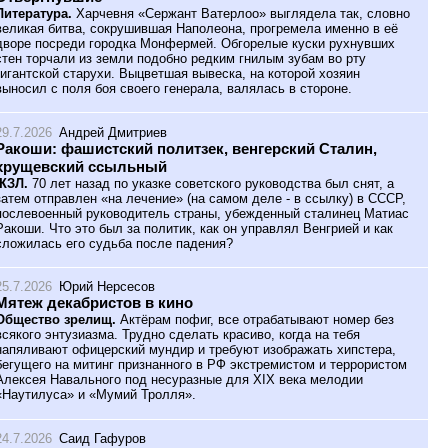
Литература.
Харчевня «Сержант Ватерлоо» выглядела так, словно
великая битва, сокрушившая Наполеона, прогремела именно в её
дворе посреди городка Монфермей. Обгорелые куски рухнувших
стен торчали из земли подобно редким гнилым зубам во рту
гигантской старухи. Выцветшая вывеска, на которой хозяин
выносил с поля боя своего генерала, валялась в стороне.
29.7.2026
Андрей Дмитриев
Ракоши: фашистский политзек, венгерский Сталин,
хрущевский ссыльный
ЖЗЛ.
70 лет назад по указке советского руководства был снят, а
затем отправлен «на лечение» (на самом деле - в ссылку) в СССР,
послевоенный руководитель страны, убежденный сталинец Матиас
Ракоши. Что это был за политик, как он управлял Венгрией и как
сложилась его судьба после падения?
25.7.2026
Юрий Нерсесов
Мятеж декабристов в кино
Общество зрелищ.
Актёрам пофиг, все отрабатывают номер без
всякого энтузиазма. Трудно сделать красиво, когда на тебя
напяливают офицерский мундир и требуют изображать хипстера,
бегущего на митинг признанного в РФ экстремистом и террористом
Алексея Навального под несуразные для XIX века мелодии
«Наутилуса» и «Мумий Тролля».
24.7.2026
Саид Гафуров