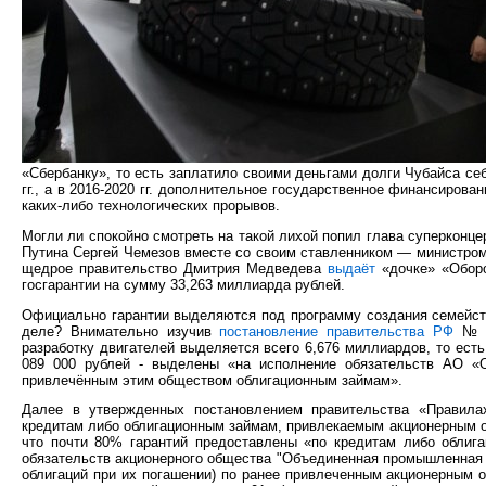
«Сбербанку», то есть заплатило своими деньгами долги Чубайса се
гг., а в 2016-2020 гг. дополнительное государственное финансирова
каких-либо технологических прорывов.
Могли ли спокойно смотреть на такой лихой попил глава суперконц
Путина Сергей Чемезов вместе со своим ставленником — министром
щедрое правительство Дмитрия Медведева
выдаёт
«дочке» «Оборо
госгарантии на сумму 33,263 миллиарда рублей.
Официально гарантии выделяются под программу создания семейств
деле? Внимательно изучив
постановление правительства РФ
№ 54
разработку двигателей выделяется всего 6,676 миллиардов, то ес
089 000 рублей - выделены «на исполнение обязательств АО «
привлечённым этим обществом облигационным займам».
Далее в утвержденных постановлением правительства «Правила
кредитам либо облигационным займам, привлекаемым акционерным 
что почти 80% гарантий предоставлены «по кредитам либо облиг
обязательств акционерного общества "Объединенная промышленная 
облигаций при их погашении) по ранее привлеченным акционерным