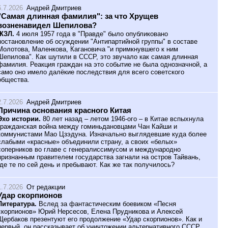
6.7.2026
Андрей Дмитриев
"Самая длинная фамилия": за что Хрущев
возненавидел Шепилова?
ЖЗЛ.
4 июля 1957 года в "Правде" было опубликовано
постановление об осуждении "Антипартийной группы" в составе
Молотова, Маленкова, Кагановича "и примкнувшего к ним
Шепилова". Как шутили в СССР, это звучало как самая длинная
фамилия. Реакция граждан на это событие не была однозначной, а
само оно имело далёкие последствия для всего советского
общества.
2.7.2026
Андрей Дмитриев
Причина основания красного Китая
Эхо истории.
80 лет назад – летом 1946-ого – в Китае вспыхнула
гражданская война между гоминьдановцами Чан Кайши и
коммунистами Мао Цзэдуна. Изначально выглядевшие куда более
слабыми «красные» объединили страну, а своих «белых»
соперников во главе с генералиссимусом и международно
признанным правителем государства загнали на остров Тайвань,
где те по сей день и пребывают. Как же так получилось?
1.7.2026
От редакции
Удар скорпионов
Литература.
Вслед за фантастическим боевиком «Песня
скорпионов» Юрий Нерсесов, Елена Прудникова и Алексей
Щербаков презентуют его продолжение «Удар скорпионов». Как и
первый, он рассказывает об уничтожении альтернативного СССР