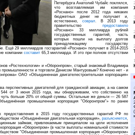
Петербурга Анатолий Чубайс поклялся,
что возглавляемая им компания
«Роснано» после 2012 года никаких
бюджетных денег не получает и,
естественно,
соврал
. В 2013 году
правительство
предоставило
«Роснано» 33 миллиарда рублей
государственных гарантий, часть
которых пошли на выплату долгов
принадлежащему государству
бе. Ещё 29 миллиардов госгарантий «Роснано» получает в 2014-2015
ние компании
составит
65,3 миллиарда. И это при полном отсутствии
ернов «Ростехнологии» и «Оборонпром», старый знакомый Владимира
 промышленности и торговли Денисом Мантуровым? Конечно нет - и
нпрома» ОАО «Объединенная двигателестроительная корпорация»
а перспективных двигателей для гражданской авиации, а на самом
4 от 3 июня 2015 года, мы обнаруживаем, что собственно на
ть чуть больше 20% от общей суммы. Остальные же деньги — 26 587
Объединённая промышленная корпорация "Оборонпром"» по ранее
х предоставления в 2015 году государственных гарантий РФ по
обществом «Объединённая двигательная корпорация»,
разъясняется
,
ационным займам, привлекаемым принципалом на цели исполнения
корпорация «Оборонпром» (в части выплаты номинальной стоимости
 обществом "Объединенная промышленная корпорация «Оборонпром»