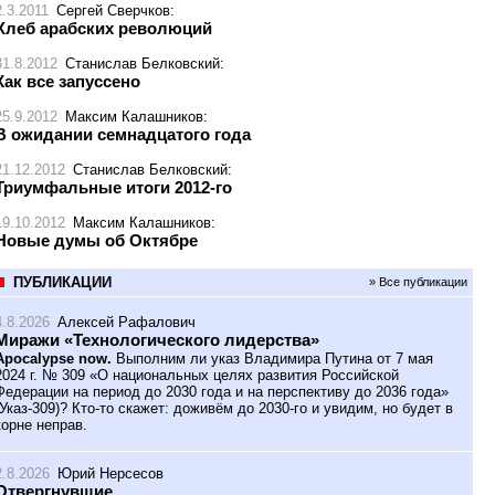
2.3.2011
Сергей Сверчков
:
Хлеб арабских революций
31.8.2012
Станислав Белковский
:
Как все запуссено
25.9.2012
Максим Калашников
:
В ожидании семнадцатого года
21.12.2012
Станислав Белковский
:
Триумфальные итоги 2012-го
19.10.2012
Максим Калашников
:
Новые думы об Октябре
ПУБЛИКАЦИИ
» Все публикации
4.8.2026
Алексей Рафалович
Миражи «Технологического лидерства»
Apocalypse now.
Выполним ли указ Владимира Путина от 7 мая
2024 г. № 309 «О национальных целях развития Российской
Федерации на период до 2030 года и на перспективу до 2036 года»
(Указ-309)? Кто-то скажет: доживём до 2030-го и увидим, но будет в
корне неправ.
2.8.2026
Юрий Нерсесов
Отвергнувшие