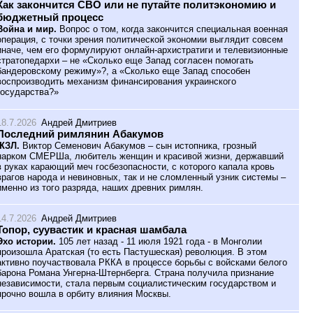
Как закончится СВО или не путайте политэкономию и
бюджетный процесс
Война и мир.
Вопрос о том, когда закончится специальная военная
операция, с точки зрения политической экономии выглядит совсем
иначе, чем его формулируют онлайн-архистратиги и телевизионные
стратопедархи – не «Сколько еще Запад согласен помогать
бандеровскому режиму»?, а «Сколько еще Запад способен
воспроизводить механизм финансирования украинского
государства?»
18.7.2026
Андрей Дмитриев
Последний римлянин Абакумов
ЖЗЛ.
Виктор Семенович Абакумов – сын истопника, грозный
нарком СМЕРШа, любитель женщин и красивой жизни, державший
в руках карающий меч госбезопасности, с которого капала кровь
врагов народа и невиновных, так и не сломленный узник системы –
именно из того разряда, наших древних римлян.
14.7.2026
Андрей Дмитриев
Топор, суувастик и красная шамбала
Эхо истории.
105 лет назад - 11 июля 1921 года - в Монголии
произошла Аратская (то есть Пастушеская) революция. В этом
активно поучаствовала РККА в процессе борьбы с войсками белого
барона Романа Унгерна-Штернберга. Страна получила признание
независимости, стала первым социалистическим государством и
прочно вошла в орбиту влияния Москвы.