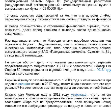
облигационным займам серии 01 (государственный регистрац
(государственный регистрационный номер выпуска ценных бумаг 4
выпуска ценных бумаг 4-03-00008-Н).»
То есть, основная цель гарантий та же, что и в истории с «Рос
перекредитоваться у государства и тем самым оттянуть её финансов
А метод позаимствован у строителей финансовых пирамид, типа 
покрывать долги перед старыми с выводом части денег в карман
закончатся.
Разница лишь в том, что Мавроди и ему подобные очищали кош
осваивают бюджет. Неудивительно, что с новыми технологически
иностранных комплектующих, типа печально знаменитого авиала
выпускающего машину ЗАО «Гражданские самолёты Сухого» на 31 
за год на 8,6 миллиарда.
Не лучше обстоит дело и с новыми двигателями для вертолёто
представляющего модификацию ТВЗ-117 с запорожской «Мотор Сичи
Сперва 50 чисто российских изделий обещали выпустить
в 2013 год
говоря уже о качестве.
Серийный выпуск разрабатываемого с 2008 года и отмеченного в п
недавно
обещал
начать в 2017 году, потом было сказано, что его с
реально? На этот вопрос вам министр вряд ли ответит, он всё боль
Кстати, сам Чемезов ещё в 2012 году
утверждал
, что в течен
ликвидировать, фактически признав бессмысленность своей шарашки.
гласящим: «Гарантия не предоставляется, если принципал наход
отношении его возбуждено производство по делу о несостоятельност