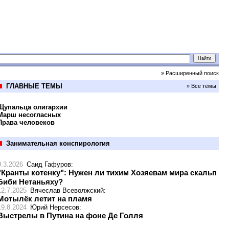
» Расширенный поиск
ГЛАВНЫЕ ТЕМЫ
» Все темы
Щупальца олигархии
Марш несогласных
Права человеков
Занимательная конспирология
9.3.2026
Саид Гафуров
:
"Кранты котенку": Нужен ли тихим Хозяевам мира скальп
Биби Нетаньяху?
12.7.2025
Вячеслав Всеволжский
:
Мотылёк летит на пламя
19.8.2024
Юрий Нерсесов
:
Выстрелы в Путина на фоне Де Голля