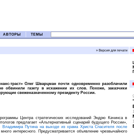
АВТОРЫ
ТЕМЫ
» Версия для печати
нанс-траст» Олег Шварцман почти одновременно разоблачили
е обвинили газету в искажении их слов. Похоже, заказчики
зирующие свеженазначенному президенту России.
программы Центра стратегических исследований Эндрю Качинса в
тологов предлагает «Альтернативный сценарий будущего России»,
м Владимира Путина на выходе из храма Христа Спасителя после
много интересного. Предусматривается объявление чрезвычайного