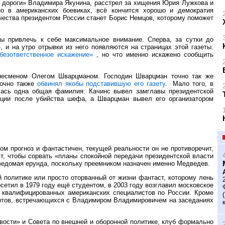
 дороги» Владимира Якунина, расстрел за хищения Юрия Лужкова и
о в американских боевиках, всё кончится хорошо и демократия
ечества президентом России станет Борис Немцов, которому поможет
ы привлечь к себе максимальное внимание. Сперва, за сутки до
 и на утро отрывки из него появляются на страницах этой газеты.
безответственное искажение»
, но что именно искажено сообщить
знесменом Олегом Шварцманом. Господин Шварцман точно так же
точно также
обвинял якобы подставившую его газету
.
Мало того, в
ась одна общая фамилия. Качинс вывел замглавы президентской
иции после убийства шефа, а Шварцман вывел его организатором
ом прогноз и фантастичен, текущей реальности он не противоречит,
т, чтобы сорвать «планы спокойной передачи президентской власти
ведомая ерунда, поскольку преемником назначен именно Медведев.
 политике или просто оторванный от жизни фантаст, которому лень
сетил в 1979 году ещё студентом, в 2003 году возглавил московское
е квалифицированных американских специалистов по России. Кроме
пертов, встречающихся с Владимиром Владимировичем на заседаниях
вости» и Совета по внешней и оборонной политике, клуб формально