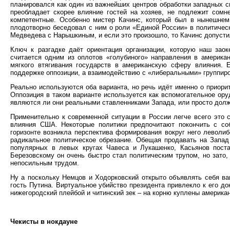
планировался как один из важнейших центров обработки западных с
преобладает скорее влияние гостей на хозяев, не подлежит сомн
компетентные. Особенно мистер Качинс, который был в нынешнем
плодотворно беседовал с ним о роли «Единой России» в политичес
Медведева с Нарышкиным, и если это произошло, то Качинс допусти
Ключ к разгадке даёт ориентация организации, которую наш заок
считается одним из оплотов «голубиного» направления в американ
мягкого втягивания государств в американскую сферу влияния. 
поддержке оппозиции, а взаимодействию с «либеральными» группир
Реально используются оба варианта, но речь идёт именно о приори
Оппозиция в таком варианте используется как вспомогательное ору
являются ли они реальными ставленниками Запада, или просто долж
Применительно к современной ситуации в России легче всего это 
влияния США. Некоторые политики предпочитают покончить с соб
горизонте возникла перспектива формирования вокруг него леволи
радикальное политическое обрезание. Обещая продавать на Запа
популярных в левых кругах Чавеса и Лукашенко, Касьянов поста
Березовскому он очень быстро стал политическим трупом, но зато,
непосильным трудом.
Ну а поскольку Немцов и Ходорковский открыто объявлять себя ва
гость Путина. Виртуальное убийство президента привлекло к его до
нижегородский плейбой и читинский зек – на корню куплены америка
Чекисты в нокдауне