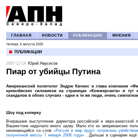
ГЛАВНАЯ
НОВОСТИ
ПУБЛИКАЦИИ
МНЕНИЯ
Четверг, 6 августа 2026
ПУБЛИКАЦИИ
2007-12-14
Юрий Нерсесов
Пиар от убийцы Путина
Американский политолог Эндрю Качинс и глава компании «Фи
кремлёвских силовиков на страницах «Коммерсанта» и тут ж
скандалов в обоих случаях - одни и те же люди, очень симпати
Шоу под копирку
Вчерашнее выступление директора российской и евро-азиатской 
Вашингтоне наделало много шуму. Мало кто из американских поли
начинающийся со слов
«Россия и мир будут потрясены убийство
полуночной мессы 7 января 2008 года»
. Дальше в сценарии ещё 