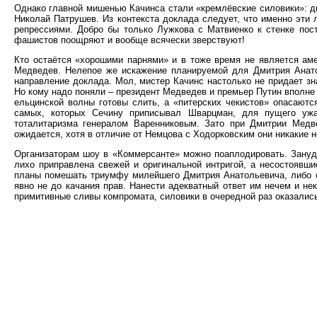
Однако главной мишенью Качинса стали «кремлёвские силовики»: ди
Николай Патрушев. Из контекста доклада следует, что именно эти 
репрессиями. Добро бы только Лужкова с Матвиенко к стенке пос
фашистов поощряют и вообще всячески зверствуют!
Кто остаётся «хорошими парнями» и в тоже время не является ам
Медведев. Нелепое же искажение планируемой для Дмитрия Анат
направление доклада. Мол, мистер Качинс настолько не придает зн
Но кому надо поняли – президент Медведев и премьер Путин вполне
ельцинской волны готовы слить, а «питерских чекистов» опасаютс
самых, которых Сечину приписывал Шварцман, для пущего ужа
тоталитаризма генералом Варенниковым. Зато при Дмитрии Медв
ожидается, хотя в отличие от Немцова с Ходорковским они никакие н
Организаторам шоу в «Коммерсанте» можно поаплодировать. Зануд
лихо приправлена свежей и оригинальной интригой, а несостоявши
планы помешать триумфу милейшего Дмитрия Анатольевича, либо об
явно не до качания прав. Нанести адекватный ответ им нечем и не
примитивные сливы компромата, силовики в очередной раз оказалис