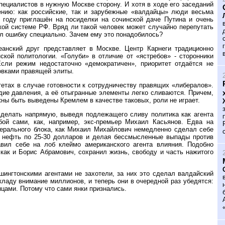
пециалистов в нужную Москве сторону. И хотя в ходе его заседаний
ению: как российские, так и зарубежные «валдайцы» люди весьма
 году приглашён на посиделки на сочинской даче Путина и очень
кой системе РФ. Вряд ли такой человек может случайно перепутать
л ошибку специально. Зачем ему это понадобилось?
еанский друг представляет в Москве. Центр Карнеги традиционно
ской политологии. «Голуби» в отличие от «ястребов» - сторонники
Если режим недостаточно «демократичен», приоритет отдаётся не
овками правящей элиты.
тетах в случае готовности к сотрудничеству правящих «либералов».
дие давления, а её отыгранные элементы легко сливаются. Причем,
ны быть выведены Кремлем в качестве таковых, роли не играет.
сделать напрямую, выведя подлежащего сливу политика как агента
ой сами, как, например, экс-премьер Михаил Касьянов. Едва на
берального блока, как Михаил Михайлович немедленно сделал себе
д нефть по 25-30 долларов и делая бессмысленные выпады против
вил себе на лоб клеймо американского агента влияния. Подобно
 как и Борис Абрамович, сохранил жизнь, свободу и часть нажитого
шингтонскими агентами не захотели, за них это сделал валдайский
кладу внимание миллионов, и теперь они в очередной раз убедятся:
нцами. Потому что сами янки признались.