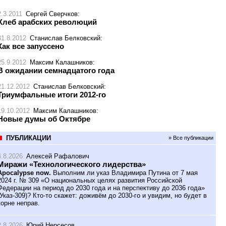
2.3.2011
Сергей Сверчков
:
Хлеб арабских революций
31.8.2012
Станислав Белковский
:
Как все запуссено
25.9.2012
Максим Калашников
:
В ожидании семнадцатого года
21.12.2012
Станислав Белковский
:
Триумфальные итоги 2012-го
19.10.2012
Максим Калашников
:
Новые думы об Октябре
ПУБЛИКАЦИИ
» Все публикации
4.8.2026
Алексей Рафалович
Миражи «Технологического лидерства»
Apocalypse now.
Выполним ли указ Владимира Путина от 7 мая
2024 г. № 309 «О национальных целях развития Российской
Федерации на период до 2030 года и на перспективу до 2036 года»
(Указ-309)? Кто-то скажет: доживём до 2030-го и увидим, но будет в
корне неправ.
2.8.2026
Юрий Нерсесов