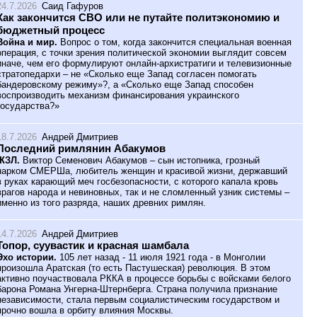
24.7.2026
Саид Гафуров
Как закончится СВО или не путайте политэкономию и
бюджетный процесс
Война и мир.
Вопрос о том, когда закончится специальная военная
операция, с точки зрения политической экономии выглядит совсем
иначе, чем его формулируют онлайн-архистратиги и телевизионные
стратопедархи – не «Сколько еще Запад согласен помогать
бандеровскому режиму»?, а «Сколько еще Запад способен
воспроизводить механизм финансирования украинского
государства?»
18.7.2026
Андрей Дмитриев
Последний римлянин Абакумов
ЖЗЛ.
Виктор Семенович Абакумов – сын истопника, грозный
нарком СМЕРШа, любитель женщин и красивой жизни, державший
в руках карающий меч госбезопасности, с которого капала кровь
врагов народа и невиновных, так и не сломленный узник системы –
именно из того разряда, наших древних римлян.
14.7.2026
Андрей Дмитриев
Топор, суувастик и красная шамбала
Эхо истории.
105 лет назад - 11 июля 1921 года - в Монголии
произошла Аратская (то есть Пастушеская) революция. В этом
активно поучаствовала РККА в процессе борьбы с войсками белого
барона Романа Унгерна-Штернберга. Страна получила признание
независимости, стала первым социалистическим государством и
прочно вошла в орбиту влияния Москвы.