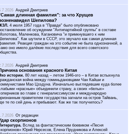
6.7.2026
Андрей Дмитриев
"Самая длинная фамилия": за что Хрущев
возненавидел Шепилова?
ЖЗЛ.
4 июля 1957 года в "Правде" было опубликовано
постановление об осуждении "Антипартийной группы" в составе
Молотова, Маленкова, Кагановича "и примкнувшего к ним
Шепилова". Как шутили в СССР, это звучало как самая длинная
фамилия. Реакция граждан на это событие не была однозначной, а
само оно имело далёкие последствия для всего советского
общества.
2.7.2026
Андрей Дмитриев
Причина основания красного Китая
Эхо истории.
80 лет назад – летом 1946-ого – в Китае вспыхнула
гражданская война между гоминьдановцами Чан Кайши и
коммунистами Мао Цзэдуна. Изначально выглядевшие куда более
слабыми «красные» объединили страну, а своих «белых»
соперников во главе с генералиссимусом и международно
признанным правителем государства загнали на остров Тайвань,
где те по сей день и пребывают. Как же так получилось?
1.7.2026
От редакции
Удар скорпионов
Литература.
Вслед за фантастическим боевиком «Песня
скорпионов» Юрий Нерсесов, Елена Прудникова и Алексей