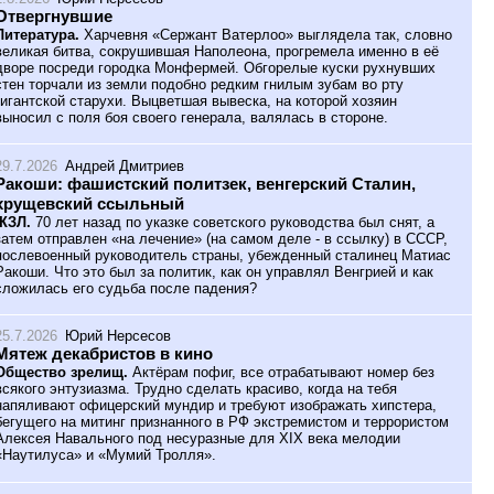
Отвергнувшие
Литература.
Харчевня «Сержант Ватерлоо» выглядела так, словно
великая битва, сокрушившая Наполеона, прогремела именно в её
дворе посреди городка Монфермей. Обгорелые куски рухнувших
стен торчали из земли подобно редким гнилым зубам во рту
гигантской старухи. Выцветшая вывеска, на которой хозяин
выносил с поля боя своего генерала, валялась в стороне.
29.7.2026
Андрей Дмитриев
Ракоши: фашистский политзек, венгерский Сталин,
хрущевский ссыльный
ЖЗЛ.
70 лет назад по указке советского руководства был снят, а
затем отправлен «на лечение» (на самом деле - в ссылку) в СССР,
послевоенный руководитель страны, убежденный сталинец Матиас
Ракоши. Что это был за политик, как он управлял Венгрией и как
сложилась его судьба после падения?
25.7.2026
Юрий Нерсесов
Мятеж декабристов в кино
Общество зрелищ.
Актёрам пофиг, все отрабатывают номер без
всякого энтузиазма. Трудно сделать красиво, когда на тебя
напяливают офицерский мундир и требуют изображать хипстера,
бегущего на митинг признанного в РФ экстремистом и террористом
Алексея Навального под несуразные для XIX века мелодии
«Наутилуса» и «Мумий Тролля».