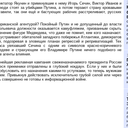
ктатор Якунин и примкнувшие к нему Игорь Сечин, Виктор Иванов и
люди стоят за убийцами Путина, а потом терзают страну кровавыми
тавили, так они ещё и бастующих рабочих расстреливают, русских
ериканской агентурой? Покойный Путин и не допущенный до власти
ольевича должности оказывается камуфляжем, призванным скрыть
ачение фигуре Медведева, что даже не помнит, кем кого назначают.
 устраивают обитателей западного побережья Атлантики, демократов
я, подозревая в зловещих планах репрессий и реприватизаций. Тех
са увязавший Сечина с одним из символов красно-коричневого
едеве и страхующем его Владимире Путине ничего подобного не
е агенты влияния.
нейшая рекламная кампания свеженазначаемого президента России
еся преемники отправлены в глубокий нокдаун. Если у них и были
условить его назначения какими-то уступками, то теперь мужикам
кем. Привыкнув действовать исключительно грубой силой или через
ь совершенно не готовы к информационной войне.