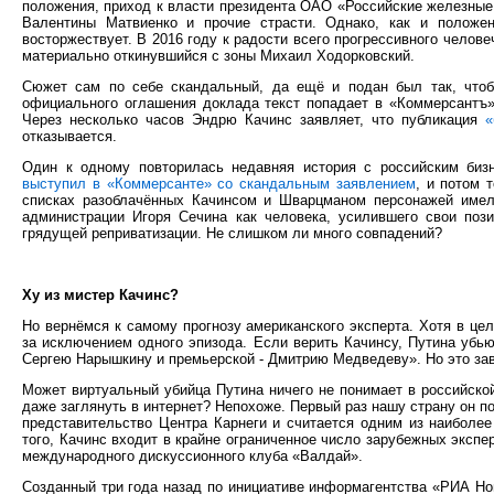
положения, приход к власти президента ОАО «Российские железные
Валентины Матвиенко и прочие страсти. Однако, как и положен
восторжествует. В 2016 году к радости всего прогрессивного челов
материально откинувшийся с зоны Михаил Ходорковский.
Сюжет сам по себе скандальный, да ещё и подан был так, чтоб
официального оглашения доклада текст попадает в «Коммерсантъ»,
Через несколько часов Эндрю Качинс заявляет, что публикация
«
отказывается.
Один к одному повторилась недавняя история с российским би
выступил в «Коммерсанте» со скандальным заявлением
, и потом 
списках разоблачённых Качинсом и Шварцманом персонажей имел
администрации Игоря Сечина как человека, усилившего свои поз
грядущей реприватизации. Не слишком ли много совпадений?
Ху из мистер Качинс?
Но вернёмся к самому прогнозу американского эксперта. Хотя в цел
за исключением одного эпизода. Если верить Качинсу, Путина убью
Сергею Нарышкину и премьерской - Дмитрию Медведеву». Но это за
Может виртуальный убийца Путина ничего не понимает в российской
даже заглянуть в интернет? Непохоже. Первый раз нашу страну он по
представительство Центра Карнеги и считается одним из наиболе
того, Качинс входит в крайне ограниченное число зарубежных экс
международного дискуссионного клуба «Валдай».
Созданный три года назад по инициативе информагентства «РИА Но