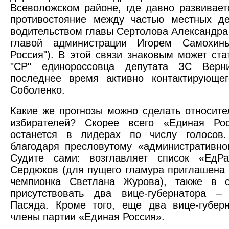
Всеволожском районе, где давно развивает
противостояние между частью местных де
водительством главы Сертолова Александра
главой администрации Игорем Самохин
Россия"). В этой связи знаковым может ста
"СР" единороссовца депутата ЗС Верни
последнее время активно контактирующег
Соболенко.
Какие же прогнозы можно сделать относите
избирателей? Скорее всего «Единая Ро
останется в лидерах по числу голосов
благодаря пресловутому «административно
Судите сами: возглавляет список «ЕдР
Сердюков (для пущего гламура приглашена
чемпионка Светлана Журова), также в с
присутствовать два вице-губернатора –
Пасяда. Кроме того, еще два вице-губер
члены партии «Единая Россия».