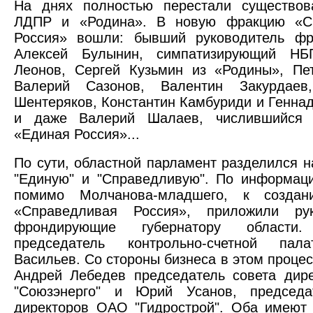
На днях полностью перестали существов
ЛДПР и «Родина». В новую фракцию «С
Россия» вошли: бывший руководитель ф
Алексей Булынин, симпатизирующий НБ
Леонов, Сергей Кузьмин из «Родины», Пе
Валерий Сазонов, Валентин Закурдае
Шентеряков, Константин Камбуриди и Генна
и даже Валерий Шалаев, числившийся 
«Единая Россия»...
По сути, областной парламент разделился на
"Единую" и "Справедливую". По информац
помимо Молчанова-младшего, к создан
«Справедливая Россия», приложили ру
фрондирующие губернатору области.
председатель контрольно-счетной пал
Васильев. Со стороны бизнеса в этом процес
Андрей Лебедев председатель совета дир
"Союзэнерго" и Юрий Усанов, председа
директоров ОАО "Гидрострой". Оба имеют