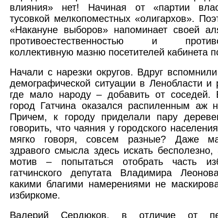
влияния» нет! Начиная от «партии влас
тусовкой мелкопоместных «олигархов». Поэ
«Накануне выборов» напоминает своей ал
противоестественностью и противор
коллективную мазню посетителей кабинета п
Начали с нарезки округов. Вдруг вспомнили
демографической ситуации в Ленобласти и 
где мало народу – добавить от соседей. 
город Гатчина оказался распиленным аж н
Причем, к городу приделали пару дереве
говорить, что чаяния у городского населения
мягко говоря, совсем разные? Даже м
здравого смысла здесь искать бесполезно, 
мотив – попытаться отобрать часть из
гатчинского депутата Владимира Леонов
какими благими намерениями не маскиров
избиркоме.
Валерий Сердюков, в отличие от пете