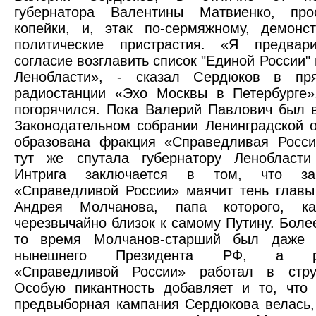
губернатора Валентины Матвиенко, пр
копейки, и, этак по-сермяжному, демонс
политические пристрастия. «Я предвар
согласие возглавить список "Единой России"
Ленобласти», - сказал Сердюков в пр
радиостанции «Эхо Москвы в Петербурге»
погорячился. Пока Валерий Павлович был в
Законодательном собрании Ленинградской 
образована фракция «Справедливая Росси
тут же спутала губернатору Ленобласти
Интрига заключается в том, что за
«Справедливой России» маячит тень глав
Андрея Молчанова, папа которого, ка
черезвычайно близок к самому Путину. Более
то время Молчанов-старший был даже 
нынешнего Президента РФ, а рук
«Справедливой России» работал в стру
Особую пикантность добавляет и то, что
предвыборная кампания Сердюкова велась,