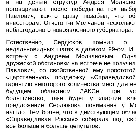
и на деньги структур Андрея Молчано
поговаривают, после победы на тех выбо
Павлович, как-то сразу позабыл, что о
инвесторам. Отчего г-н Молчанов несколько
неблагодарного новоявленного губернатора.
Естественно, Сердюков помнил о с
недальновидных шагах в далеком 99-ом. И
встречу с Андреем Молчановым. Однак
дружеской обстановки на встрече не получил
Павлович, со свойственной ему простото
«царственную» поддержку «Справедливо
гарантию некоторого количества мест для ее
будущем областном ЗАКСе, при ус
большинство, таки будет у «партии вла
предложение Сердюкова понимания у М
нашло. Тем более, что в действующем обл
«Справедливая Россия» собирала под св
все больше и больше депутатов.