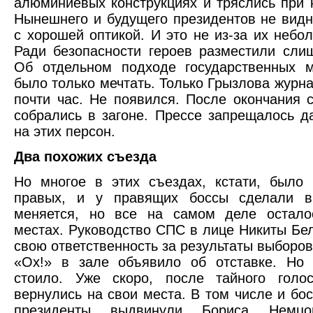
алюминиевых конструкциях и тряслись при 
Нынешнего и будущего президентов не вид
с хорошей оптикой. И это не из-за их небол
Ради безопасности героев разместили сли
Об отдельном подходе государственных 
было только мечтать. Только Грызлова журн
почти час. Не появился. После окончания
собрались в загоне. Прессе запрещалось д
на этих персон.
Два похожих съезда
Но многое в этих съездах, кстати, было
правых, и у правящих боссы сделали в
меняется, но все на самом деле остало
местах. Руководство СПС в лице Никиты Бе
свою ответственность за результаты выборов
«Ох!» в зале объявило об отставке. Но 
стоило. Уже скоро, после тайного голос
вернулись на свои места. В том числе и бос
президенты выдвинули Бориса Немц