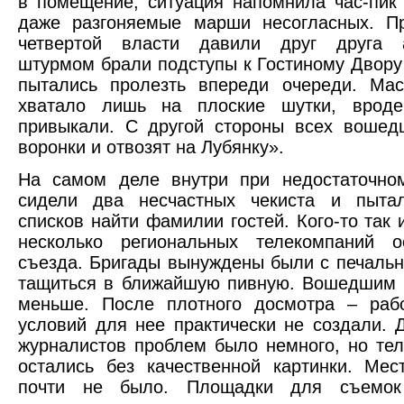
в помещение, ситуация напомнила час-пик
даже разгоняемые марши несогласных. Пр
четвертой власти давили друг друга а
штурмом брали подступы к Гостиному Двору 
пытались пролезть впереди очереди. Мас
хватало лишь на плоские шутки, вроде
привыкали. С другой стороны всех вошед
воронки и отвозят на Лубянку».
На самом деле внутри при недостаточно
сидели два несчастных чекиста и пыта
списков найти фамилии гостей. Кого-то так 
несколько региональных телекомпаний о
съезда. Бригады вынуждены были с печаль
тащиться в ближайшую пивную. Вошедшим 
меньше. После плотного досмотра – рабо
условий для нее практически не создали.
журналистов проблем было немного, но те
остались без качественной картинки. Ме
почти не было. Площадки для съемок