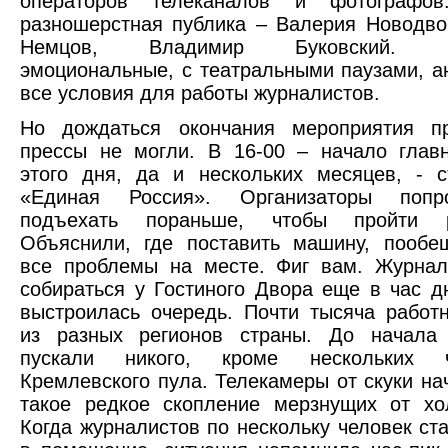
операторов телеканалов и фотографо
разношерстная публика – Валерия Новодво
Немцов, Владимир Буковский. Вы
эмоциональные, с театральными паузами, а
все условия для работы журналистов.
Но дождаться окончания мероприятия пр
прессы не могли. В 16-00 – начало глав
этого дня, да и нескольких месяцев, - 
«Единая Россия». Организаторы попр
подъехать пораньше, чтобы пройти ре
Объяснили, где поставить машину, пообе
все проблемы на месте. Фиг вам. Журнал
собираться у Гостиного Двора еще в час д
выстроилась очередь. Почти тысяча работ
из разных регионов страны. До начала 
пускали никого, кроме нескольких 
Кремлевского пула. Телекамеры от скуки на
такое редкое скопление мерзнущих от хо
Когда журналистов по нескольку человек ста