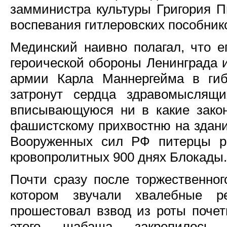
замминистра культуры Григория П
воспевания гитлеровских пособник
Мединский наивно полагал, что 
героической обороны Ленинграда 
армии Карла Маннергейма в ги
затронут сердца здравомыслящ
вписывающуюся ни в какие зако
фашистскому прихвостню на здан
Вооруженных сил РФ питерцы р
кровопролитных 900 днях Блокады.
Почти сразу после торжественног
котором звучали хвалебные р
прошестовал взвод из роты почет
этого шабаша закрепилось 