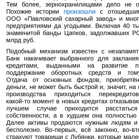
Тем более, зернохранилищами дело не ог
Похожие истории
произошли
с отошедшим
ООО «Павловский сахарный завод» и мног
предприятиями да угодьями. Включая 40 ты
знаменитой банды Цапков, задолжавших Р
млрд руб.
Подобный механизм известен с незапамят
Банк накачивает выбранного для заклани
кредитами, выданными на развитие пр
поддержание оборотных средств и том
Отдача от основных фондов, приобретё
деньги, не может быть быстрой и, значит, н
производства приходиться перекредито
какой-то момент в новых кредитах отказываю
лучшем случае приходится расстатьс
собственности, а в худшем она полностью 
Далее активы продаются нужным людям и 
бесполезно. Во-первых, всё законно, во-вт
страхуют товарищи с Лубянки, которые мале