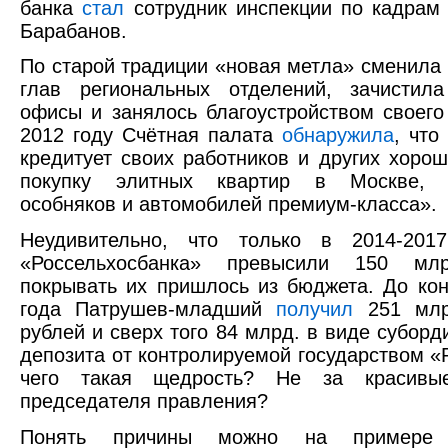
банка
стал
сотрудник инспекции по кадрам
Барабанов.
По старой традиции «новая метла» сменила
глав региональных отделений, зачистила
офисы и занялось благоустройством своего
2012 году Счётная палата
обнаружила
, чт
кредитует своих работников и других хоро
покупку элитных квартир в Москве, п
особняков и автомобилей премиум-класса».
Неудивительно, что только в 2014-2017
«Россельхосбанка» превысили 150 мл
покрывать их пришлось из бюджета. До ко
года Патрушев-младший
получил
251 млр
рублей и сверх того 84 млрд. в виде суборд
депозита от контролируемой государством «
чего такая щедрость? Не за красивы
председателя правления?
Понять причины можно на примере