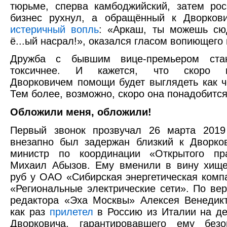
тюрьме, сперва камбоджийский, затем рос
бизнес рухнул, а обращённый к Дворкови
истеричный вопль
: «Аркаш, ты можешь сю
ё...ый насрал!», оказался гласом вопиющего 
Дружба с бывшим вице-премьером стан
токсичнее. И кажется, что скоро п
Дворковичем помощи будет выглядеть как ч
Тем более, возможно, скоро она понадобится
Обложили меня, обложили!
Первый звонок прозвучал 26 марта 2019 
внезапно был задержан близкий к Дворко
министр по координации «Открытого пра
Михаил Абызов. Ему вменили в вину хище
руб у ОАО «Сибирская энергетическая ком
«Региональные электрические сети». По вер
редактора «Эха Москвы» Алексея Венедик
как раз
прилетел
в Россию из Италии на д
Дворковича, гарантировавшего ему безо