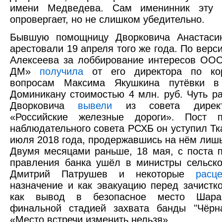
имени Медведева. Сам именинник эту 
опровергает, но не слишком убедительно.
Бывшую помощницу Дворковича Анастаси
арестовали 19 апреля того же года. По верс
Алексеева за лоббирование интересов ОО
ДМ»
получила
от его директора по ко
вопросам Максима Якушкина путёвки в
Доминикану стоимостью 4 млн. руб. Чуть р
Дворковича
вывели
из совета дирек
«Российские железные дороги». Пост п
наблюдательного совета РСХБ он уступил Тк
июля 2018 года, продержавшись на нём лишь
Двумя месяцами раньше, 18 мая, с поста 
правления банка ушёл в министры сельско
Дмитрий Патрушев и некоторые
расц
назначение и как эвакуацию перед зачистк
как вывод в безопасное место Шара
финальной стадией захвата банды "Чёрн
«Место встречи изменить нельзя».