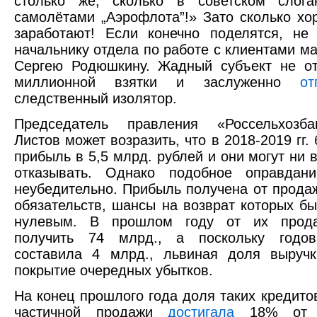
столько же, сколько в советском слога
самолётами „Аэрофлота”!» Зато сколько х
заработают! Если конечно поделятся, не
начальнику отдела по работе с клиентами ма
Сергею Родюшкину. Жадный субъект не от
миллионной взятки и заслуженно
от
следственный изолятор.
Председатель правления «Россельхозб
Листов может возразить, что в 2018-2019 гг.
прибыль в 5,5 млрд. рублей и они могут ни 
отказывать. Однако подобное оправдани
неубедительно. Прибыль получена от прода
обязательств, шансы на возврат которых бы
нулевым. В прошлом году от их прода
получить 74 млрд., а поскольку годо
составила 4 млрд., львиная доля выруч
покрытие очередных убытков.
На конец прошлого года доля таких кредито
частичной продажи
достигала
18% от к