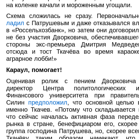
на коленке качали и мороженным угощали.
Схема сложилась не сразу. Первоначаль
ладил
с Патрушевым и даже отказывался вл
в «Россельхозбанк», но затем они договорил
не без участия Дворковича, обеспечивавшег
стороны экс-премьера Дмитрия Медведе
отсюда и тост Ткачёва во время караок
аграрное лобби!»
Караул, помогает!
Оценивая ролик с пением Дворковича 
директор Центра политологических ис
Финансового университета при правител
Силин
предположил
, что основной целью
именно Ткачев. «Потому что складывается 
что сейчас началась активная фаза переде
рынка в стране, бенефициаром его, скорее 
группа господина Патрушева, но, скорее все
Ткачёву таким образом намекают, что