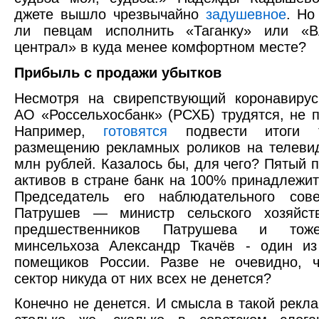
джете вышло чрезвычайно
задушевное
. Но
ли певцам исполнить «Таганку» или «В
централ» в куда менее комфортном месте?
Прибыль с продажи убытков
Несмотря на свирепствующий коронавирус
АО «Россельхосбанк» (РСХБ) трудятся, не п
Например,
готовятся
подвести итоги 
размещению рекламных роликов на телеви
млн рублей. Казалось бы, для чего? Пятый п
активов в стране банк на 100% принадлежит 
Председатель его наблюдательного сов
Патрушев — министр сельского хозяйст
предшественников Патрушева и тоже
минсельхоза Александр Ткачёв - один из
помещиков России. Разве не очевидно, ч
сектор никуда от них всех не денется?
Конечно не денется. И смысла в такой рекл