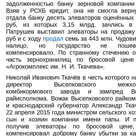
задолженностью банку зерновой компании
Взяв у РСХБ кредит, она не смогла верн
отдала банку десять элеваторов оценённых 
руб, из которых 3,15 млрд. зачлись в 
Патрушев выставил элеваторы на продажу
руб и с ходу
продал
семь за 443 млн. Чудов
налицо, но государство не пошев
компенсировало. По странному стечению о
часть зернохранилищ по бросовой цен
«Агрокомплекс им. Н. И. Ткачева».
Николай Иванович Ткачёв в честь которого 
директор Выселковского межхозяй
комбикормового завода и зампред Выс
райисполкома. Вожак Выселковского райко
и краснодарский губернатор Александр Тка
22 апреля 2015 года министром сельского хоз
сын и хозяин компании имени папы. И по
получив элеваторы по бросовой цене
компенсировал доброму банку убытки за ка