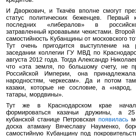
И Дворкович, и Ткачёв вполне смогут пре
статус политических беженцев. Первый 
последних «либералов» в российск
затравленный кровавыми чекистами. Второй 
самостийность Кубанщины от московского то
Тут очень пригодится выступление на 
заседании коллегии ГУ МВД по Краснодар
августа 2012 года. Тогда Александр Никола
что «эта земля, по большому счету, не 
Российской Империи, она принадлежала
народностям, черкесам». Да и потом там
казаки, которые не сословие, а «народ, 
татары, мордвины».
Тут же в Краснодарском крае начал
формироваться казачьи дружины, а 25
кубанской станице Петровская
появилась
ме
доска атаману Вячеславу Науменко, бор
самостийную Кубанщину под покровительст