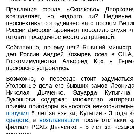
Правление фонда «Сколково» Дворкови
возглавляет, но надолго ли? Недавне
перспективы сотрудничества с послом Вели
России Деборой Броннерт породило слухи, ч
готовит посадочное место за границей.
Собственно, почему нет? Бывший министр
дел России Андрей Козырев осел в США, 
Госкомимущества Альфред Кох в Герм
прекрасно устроились.
Возможно, о переезде стоит задуматься
Уголовные дела его бывших замов Леонида
Николая Дьяченко, Эдуарда Кутыгин
Лукоянова содержат множество интересн
причём приговоры выносятся неукоснительн
получил
8 лет за взятки, Кутыгин - 3 года 
средств
, а
возглавивший
после отставки к
филиал РСХБ Дьяченко - 5 лет за незако
кредитов.